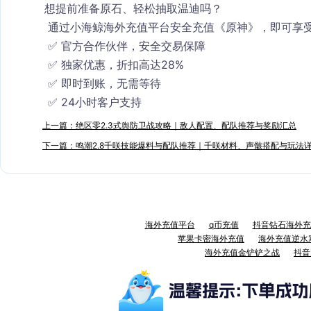
想提前准备原石、轻松抽取温迪吗？
 通过小海鲸海外充值平台安全充值《原神》，即可享
 ✅ 官方合作伙伴，安全交易保障
 ✅ 独家优惠，折扣高达28%
 ✅ 即时到账，无需等待
 ✅ 24小时客户支持
上一篇：绝区零2.3式舆防卫战攻略｜敌人配置、配队推荐与奖励汇总
下一篇：鸣潮2.8千咲技能爆料与配队推荐｜千咲材料、声骸搭配与玩法
海外充值平台
q币充值
抖音钻石海外充
苹果卡密海外充值
海外充值逆水
海外充值金铲铲之战
抖音