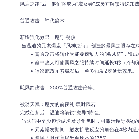
风启之题”后，他们将成为“魔女会”成员并解锁特殊加
普通攻击：神代箭术
新增强化效果：魔导·秘仪
 当温迪的元素爆发「风神之诗」创造的暴风之眼存在
普通攻击将转化为能
穿透敌人
的“飓风箭”，造
命中敌人可使暴风之眼持续时间延长1秒（冷却延
每次施放元素爆发后，至多触发2次延长效果。
飓风箭伤害：250%普通攻击倍率。
被动天赋：魔女的前夜礼·颂时风若
完成任务后，温迪将解锁“魔导”特性。
 当队伍中至少包含两名魔导角色时，可激活
魔导·秘仪
元素爆发期间，触发扩散反应的角色在4秒内
造
暴风之眼伤害提升至
原本的135%
。