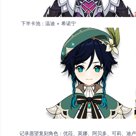
下半卡池
：温迪 + 希诺宁
记录愿望复刻角色
：优菈、莫娜、阿贝多、可莉、迪卢