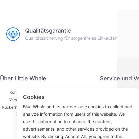
Qualitätsgarantie
Qualitätssicherung für sorgenfreies Einkaufen
Über Little Whale
Service und V
Kontaktiere uns
Datenschut
Cookies
Versandprozess
Zahlung
Blue Whale and its partners use cookies to collect and
Rückerstattungsprozess
Serviceve
analyze information from users of this website. We
Über uns
K
use this information to enhance the content,
advertisements, and other services provided on the
website. By clicking 'Accept All', you agree to the