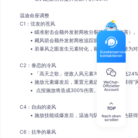
温迪命座调整
C1：弦发的苍风
瞄准射击会额外发射两枚分裂箭（33%伤害）
飓风箭会额外发射两枚追踪箭（20%伤害）。
若暴风之眼发生元素转化，额外箭矢也会转为对
Kundenservice
kontaktieren
C2：眷恋的冷风
「高天之歌」使敌人风元素与物理抗性降低24%
施放元素爆发后，重置元素战技冷却，并获得“
WeChat-
Offizieller
Account
 点按施放将造成300%伤害。
C4：自由的凌风
施放技能或爆发后，温迪与队伍中其他角色获得
Nach oben
scrollen
C6：抗争的暴风