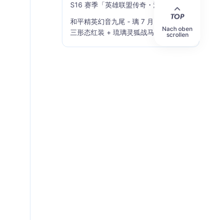
S16 赛季「英雄联盟传奇・海克斯典
籍」7 月 23 日上线
和平精英幻音九尾 - 璃 7 月 10 日上线
Nach oben
三形态红装 + 琉璃灵狐战马全套一览
scrollen