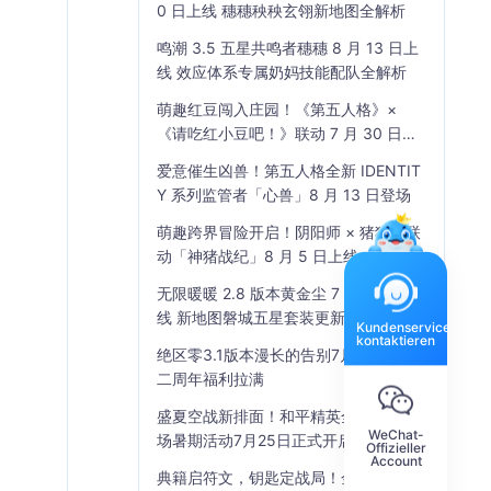
0 日上线 穗穗秧秧玄翎新地图全解析
鸣潮 3.5 五星共鸣者穗穗 8 月 13 日上
线 效应体系专属奶妈技能配队全解析
萌趣红豆闯入庄园！《第五人格》×
《请吃红小豆吧！》联动 7 月 30 日开
启
爱意催生凶兽！第五人格全新 IDENTIT
Y 系列监管者「心兽」8 月 13 日登场
萌趣跨界冒险开启！阴阳师 × 猪猪侠联
动「神猪战纪」8 月 5 日上线
无限暖暖 2.8 版本黄金尘 7 月 17 日上
线 新地图磐城五星套装更新
Kundenservice
kontaktieren
绝区零3.1版本漫长的告别7月29日上线
二周年福利拉满
盛夏空战新排面！和平精英全新精英战
WeChat-
场暑期活动7月25日正式开启
Offizieller
Account
典籍启符文，钥匙定战局！金铲铲之战