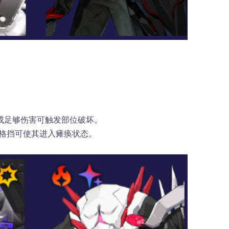
成足够伤害可触发部位破坏。
功格挡可使其进入瘫痪状态。