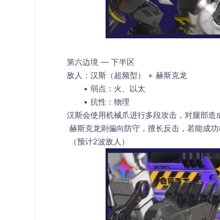
第六边境 — 下半区
敌人：汉斯（超频型） + 赫斯克龙
弱点：火、以太
抗性：物理
汉斯会使用机械爪进行多段攻击，对腿部造
 赫斯克龙则偏向防守，擅长反击，若能成
 （预计2波敌人）