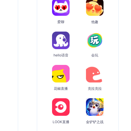
爱聊
他趣
hello语音
会玩
花椒直播
克拉克拉
LOOK直播
金铲铲之战