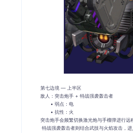
第七边境 — 上半区
敌人：突击炮手 + 特战强袭轰击者
弱点：电
抗性：火
突击炮手会频繁切换激光炮与手榴弹进行远
 特战强袭轰击者则结合武技与火焰攻击，进入过热状态后攻击更猛烈。若在过热期间对其造成足够伤害，可