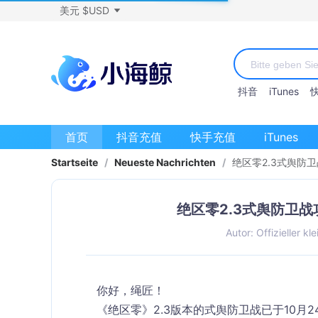
美元 $USD
抖音
iTunes
首页
抖音充值
快手充值
iTunes
Startseite
/
Neueste Nachrichten
/
绝区零2.3式舆防
绝区零2.3式舆防卫
Autor: Offizieller kl
你好，绳匠！
《绝区零》2.3版本的
式舆防卫战已
于
10月2