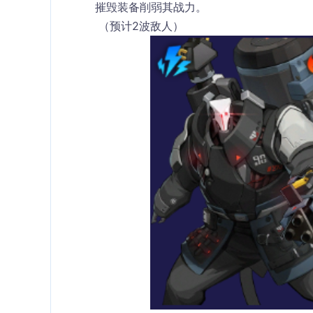
摧毁装备削弱其战力。
 （预计2波敌人）