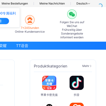
Meine Bestellungen
Meine Nachrichten
Deutsch
00专属福利
册
Folgen Sie uns auf
WeChat
7×24Stunden
Frühzeitig über
Online-Kundenservice
Sonderangebote
informiert werden
荣耀
TT语音
Produktkategorien
Mehr
苹果卡密充值
抖音