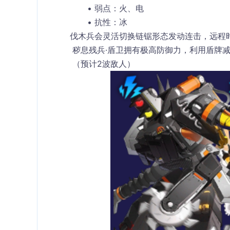
弱点：火、电
抗性：冰
伐木兵会灵活切换链锯形态发动连击，远程
 秽息残兵·盾卫拥有极高防御力，利用盾牌
 （预计2波敌人）