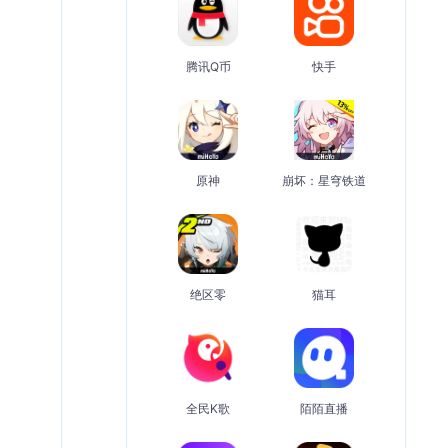
腾讯Q币
快手
原神
崩坏：星穹铁道
绝区零
猫耳
全民K歌
陌陌直播