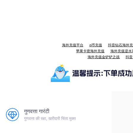
海外充值平台
q币充值
抖音钻石海外充
苹果卡密海外充值
海外充值逆水
海外充值金铲铲之战
抖音
गुणवत्ता गारंटी
गुणवत्ता की रक्षा, खरीदारी चिंता मुक्त