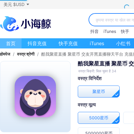
美元 $USD
抖音
iTunes
快手
首页
抖音充值
快手充值
iTunes
小红书
होमपेज
/
वस्त्र श्रेणी
/
酷我聚星直播 聚星币 交友开黑直播聊天平台 充值
酷我聚星直播 聚星币 
वस्त्र बिक्री: बिक चुका है 34
वस्त्र विनिर्देश
聚星币
वस्त्र मूल्य
5000星币
5000000星币