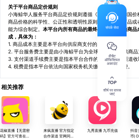
关于平台商品定价规则
小海鲸华人服务平台商品定价规则遵循《中华人民共和国价
商品价格的科学性、公正性和透明性原则，依据相关商品或
संपर्क सेवा
能力综合制定。
本平台内所有商品的最终销售价格均由商品
成，具体为：
1. 商品成本主要是本平台向供应商支付的采购成本；
2. 平台服务费主要是由小海鲸平台为全球华人用户提供商
वीचैट
3. 支付渠道手续费主要是指本平台合作的第三方支付渠道
ऑफिसियल
अकाउंट
4. 税费是指本平台依法向国家税务机关缴纳的各项税费。
相关推荐
शीर्ष पर वापस
जाएं
花椒直播【无需密
来疯直播 官方指定
九秀直播 九币充值
抖音
码】官方可查在线
合作渠道 官网同价
币) 