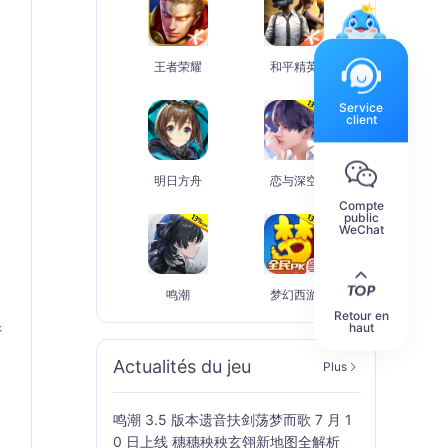
王者荣耀
和平精英
Service
client
明日方舟
恋与深空
Compte
public
WeChat
鸣潮
梦幻西游
Retour en
haut
请
Actualités du jeu
Plus
鸣潮 3.5 版本遗音扶剑荡梦而歌 7 月 1
0 日上线 穗穗秧秧玄翎新地图全解析