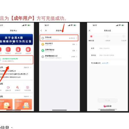
且为
【
成年用户
】
方可充值成功。
值信息；