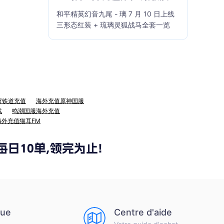
籍」7 月 23 日上线
和平精英幻音九尾 - 璃 7 月 10 日上线
三形态红装 + 琉璃灵狐战马全套一览
穹铁道充值
海外充值原神国服
战
鸣潮国服海外充值
海外充值猫耳FM
que
Centre d'aide