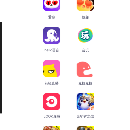
爱聊
他趣
hello语音
会玩
花椒直播
克拉克拉
LOOK直播
金铲铲之战