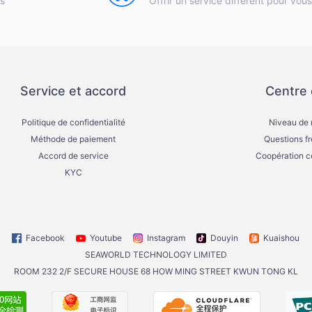
is
Offrir un service différent pour vous
Service et accord
Centre 
Politique de confidentialité
Niveau de
Méthode de paiement
Questions f
Accord de service
Coopération 
KYC
Facebook
Youtube
Instagram
Douyin
Kuaishou
SEAWORLD TECHNOLOGY LIMITED
ROOM 232 2/F SECURE HOUSE 68 HOW MING STREET KWUN TONG KL