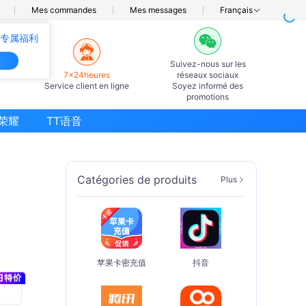
Mes commandes
Mes messages
Français
0专属福利
Suivez-nous sur les
7×24heures
réseaux sociaux
Service client en ligne
Soyez informé des
promotions
荣耀
TT语音
Catégories de produits
Plus
苹果卡密充值
抖音