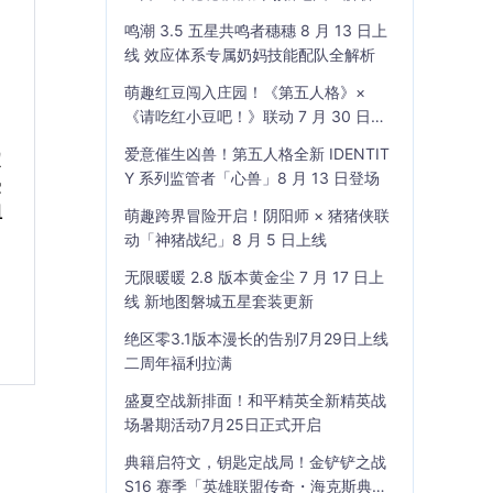
鸣潮 3.5 五星共鸣者穗穗 8 月 13 日上
线 效应体系专属奶妈技能配队全解析
萌趣红豆闯入庄园！《第五人格》×
《请吃红小豆吧！》联动 7 月 30 日开
启
爱意催生凶兽！第五人格全新 IDENTIT
定
Y 系列监管者「心兽」8 月 13 日登场
受
组
萌趣跨界冒险开启！阴阳师 × 猪猪侠联
动「神猪战纪」8 月 5 日上线
无限暖暖 2.8 版本黄金尘 7 月 17 日上
线 新地图磐城五星套装更新
绝区零3.1版本漫长的告别7月29日上线
二周年福利拉满
盛夏空战新排面！和平精英全新精英战
场暑期活动7月25日正式开启
典籍启符文，钥匙定战局！金铲铲之战
S16 赛季「英雄联盟传奇・海克斯典