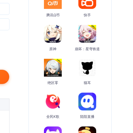
腾讯Q币
快手
原神
崩坏：星穹铁道
绝区零
猫耳
全民K歌
陌陌直播