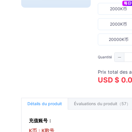
2000K币
2000K币
20000K币
Quantité
Prix total des a
USD $ 0.
Détails du produit
Évaluations du produit（57）
充值账号：
K币：K歌号