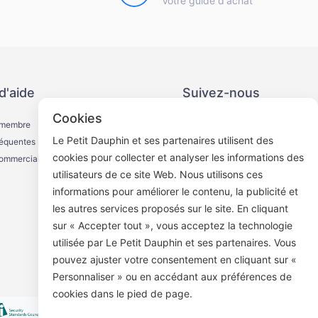
Votre guide d'achat
d'aide
Suivez-nous
Cookies
 membre
Le Petit Dauphin et ses partenaires utilisent des
réquentes
cookies pour collecter et analyser les informations des
commerciale
utilisateurs de ce site Web. Nous utilisons ces
informations pour améliorer le contenu, la publicité et
Compte public WeChat
les autres services proposés sur le site. En cliquant
sur « Accepter tout », vous acceptez la technologie
utilisée par Le Petit Dauphin et ses partenaires. Vous
pouvez ajuster votre consentement en cliquant sur «
Personnaliser » ou en accédant aux préférences de
cookies dans le pied de page.