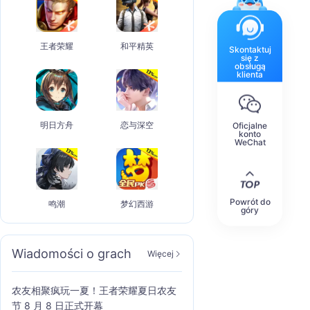
王者荣耀
和平精英
Skontaktuj
się z
obsługą
klienta
明日方舟
恋与深空
Oficjalne
konto
WeChat
Powrót do
鸣潮
梦幻西游
góry
Wiadomości o grach
Więcej
农友相聚疯玩一夏！王者荣耀夏日农友
节 8 月 8 日正式开幕