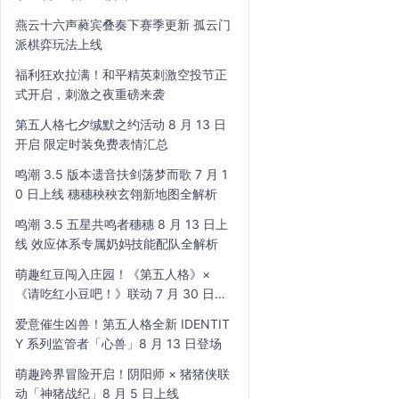
燕云十六声蕤宾叠奏下赛季更新 孤云门
派棋弈玩法上线
福利狂欢拉满！和平精英刺激空投节正
式开启，刺激之夜重磅来袭
第五人格七夕缄默之约活动 8 月 13 日
开启 限定时装免费表情汇总
鸣潮 3.5 版本遗音扶剑荡梦而歌 7 月 1
0 日上线 穗穗秧秧玄翎新地图全解析
鸣潮 3.5 五星共鸣者穗穗 8 月 13 日上
线 效应体系专属奶妈技能配队全解析
萌趣红豆闯入庄园！《第五人格》×
《请吃红小豆吧！》联动 7 月 30 日开
启
爱意催生凶兽！第五人格全新 IDENTIT
Y 系列监管者「心兽」8 月 13 日登场
萌趣跨界冒险开启！阴阳师 × 猪猪侠联
动「神猪战纪」8 月 5 日上线