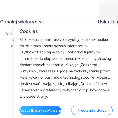
O małej wielorybce
Usługi i
Cookies
Skontaktuj się z nami
Polityka pr
Mała Foka i jej partnerzy korzystają z plików cookie
Proces wysyłki
Metoda pł
do zbierania i analizowania informacji o
Proces zwrotu
Umowa us
użytkownikach tej witryny. Wykorzystujemy te
O nas
KY
informacje do ulepszania treści, reklam i innych usług
dostarczanych na stronie. Klikając „Zaakceptuj
wszystko”, wyrażasz zgodę na wykorzystanie przez
Małą Fokę i jej partnerów technologii cookie. Możesz
Fac
dostosować swoją zgodę, klikając „Dostosuj” lub w
ustawieniach preferencji dotyczących plików cookie
ROOM 23
w stopce strony.
Wszystkie akceptowane
Niestandardowy