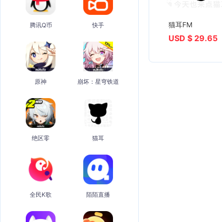
猫耳FM
腾讯Q币
快手
USD $ 29.65
原神
崩坏：星穹铁道
绝区零
猫耳
全民K歌
陌陌直播