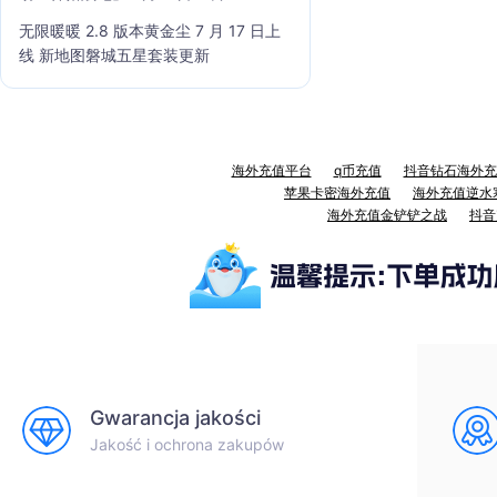
无限暖暖 2.8 版本黄金尘 7 月 17 日上
线 新地图磐城五星套装更新
海外充值平台
q币充值
抖音钻石海外充
苹果卡密海外充值
海外充值逆水
海外充值金铲铲之战
抖音
Gwarancja jakości
Jakość i ochrona zakupów