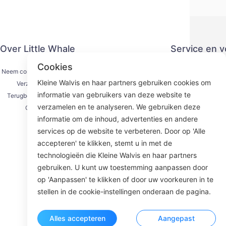
Over Little Whale
Service en 
Cookies
Neem contact met ons op
Privacy
Kleine Walvis en haar partners gebruiken cookies om
Verzendproces
Betaling
informatie van gebruikers van deze website te
Terugbetalingsproces
Serviceove
verzamelen en te analyseren. We gebruiken deze
Over ons
KY
informatie om de inhoud, advertenties en andere
services op de website te verbeteren. Door op 'Alle
accepteren' te klikken, stemt u in met de
technologieën die Kleine Walvis en haar partners
Face
gebruiken. U kunt uw toestemming aanpassen door
op 'Aanpassen' te klikken of door uw voorkeuren in te
ROOM 23
stellen in de cookie-instellingen onderaan de pagina.
Alles accepteren
Aangepast