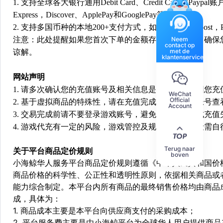
1. 支持全球各大银行通用Debit Card、Credit Card和Paypal
Express，Discover、ApplePay和GooglePay等；
2. 支持多国币种的本地200+支付方式，如：Alipay，Boost，Pa
Neem
注意：此处提醒如果您首次下单的金额存在异常，为了确保
contact op
met de
谅解。
klantenservice
网站声明
1. 请多次确认您的充值账号及相关信息是否正确，如因您
WeChat
Official
2. 基于虚拟商品的特殊性，请在充值完成后登陆您的帐号
Account
3. 交易完成前请不要登录游戏账号，避免由于顶号造成充
4. 游戏代充有一定的风险，游戏管控及规则处罚等风险需自
Terug naar
关于平台商品定价规则
boven
小海鲸华人服务平台商品定价规则遵循《中华人民共和国价
商品价格的科学性、公正性和透明性原则，依据相关商品或
能力综合制定。本平台内所有商品的最终销售价格均由商品
成，具体为：
1. 商品成本主要是本平台向供应商支付的采购成本；
2. 平台服务费主要是由小海鲸平台为全球华人用户提供商