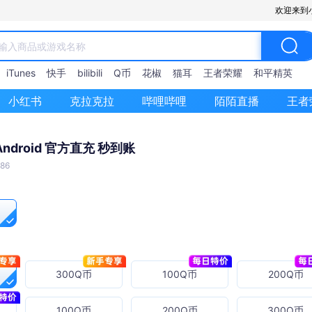
欢迎来到
iTunes
快手
bilibili
Q币
花椒
猫耳
王者荣耀
和平精英
小红书
克拉克拉
哔哩哔哩
陌陌直播
王者
Android 官方直充 秒到账
86
300Q币
100Q币
200Q币
100Q币
200Q币
300Q币