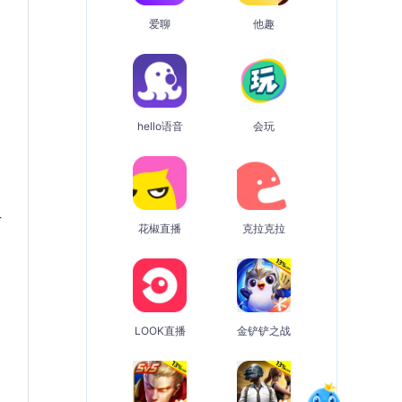
爱聊
他趣
hello语音
会玩
号
花椒直播
克拉克拉
LOOK直播
金铲铲之战