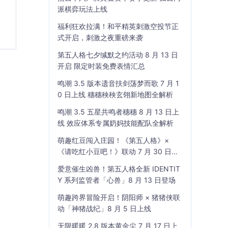
派棋弈玩法上线
福利狂欢拉满！和平精英刺激空投节正
式开启，刺激之夜重磅来袭
第五人格七夕缄默之约活动 8 月 13 日
开启 限定时装免费表情汇总
鸣潮 3.5 版本遗音扶剑荡梦而歌 7 月 1
0 日上线 穗穗秧秧玄翎新地图全解析
鸣潮 3.5 五星共鸣者穗穗 8 月 13 日上
线 效应体系专属奶妈技能配队全解析
萌趣红豆闯入庄园！《第五人格》×
《请吃红小豆吧！》联动 7 月 30 日开
启
爱意催生凶兽！第五人格全新 IDENTIT
Y 系列监管者「心兽」8 月 13 日登场
萌趣跨界冒险开启！阴阳师 × 猪猪侠联
动「神猪战纪」8 月 5 日上线
无限暖暖 2.8 版本黄金尘 7 月 17 日上