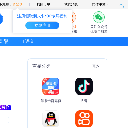
小海鲸，
请登录
我的订单
我的消息
简体中文
注册领取新人$200专属福利
立即注册
7×24小时
关注公众号
在线客服
优惠早知道
荣耀
TT语音
商品分类
更多
苹果卡密充值
抖音