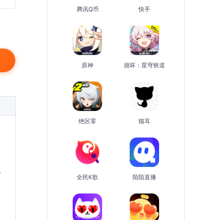
腾讯Q币
快手
原神
崩坏：星穹铁道
绝区零
猫耳
古
全民K歌
陌陌直播