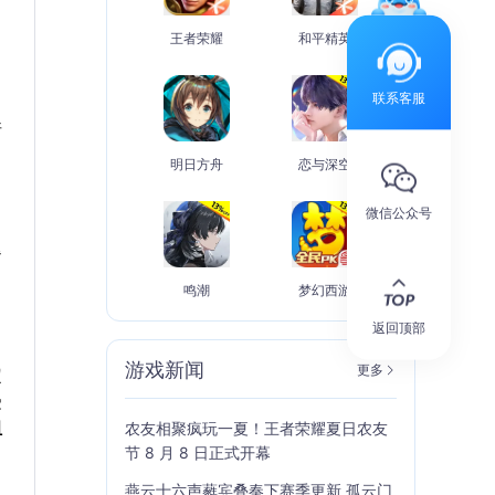
王者荣耀
和平精英
联系客服
请
明日方舟
恋与深空
微信公众号
退
鸣潮
梦幻西游
返回顶部
游戏新闻
更多
定
受
组
农友相聚疯玩一夏！王者荣耀夏日农友
节 8 月 8 日正式开幕
燕云十六声蕤宾叠奏下赛季更新 孤云门