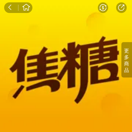
更
多
商
品