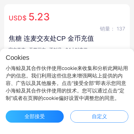
5.23
USD$
销量： 137
焦糖 连麦交友处CP 金币充值
官方直充 · 无第三方 · 不封号 · 24小时充值
Cookies
商品规格
小海鲸及其合作伙伴使用cookie来收集和分析此网站用
户的信息。我们利用这些信息来增强网站上提供的内
直充
容、广告以及其他服务。点击“接受全部”即表示您同意
小海鲸及其合作伙伴使用的技术。您可以通过点击“定
商品面额
制”或者在页脚的cookie偏好设置中调整您的同意。
3000金币
6800金币
11800金币
全部接受
自定义
28800金币
48800金币
68800金币
$ 5.23立即购买
客服
收藏