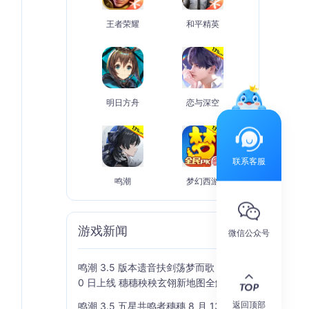
王者荣耀
和平精英
明日方舟
恋与深空
联系客服
鸣潮
梦幻西游
游戏新闻
更多
微信公众号
鸣潮 3.5 版本遗音扶剑荡梦而歌 7 月 1
0 日上线 穗穗秧秧玄翎新地图全解析
返回顶部
鸣潮 3.5 五星共鸣者穗穗 8 月 13 日上