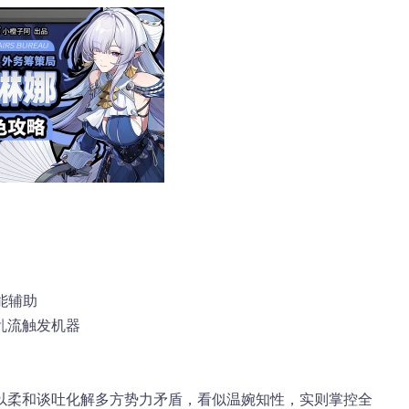
能辅助
乱流触发机器
以柔和谈吐化解多方势力矛盾，看似温婉知性，实则掌控全