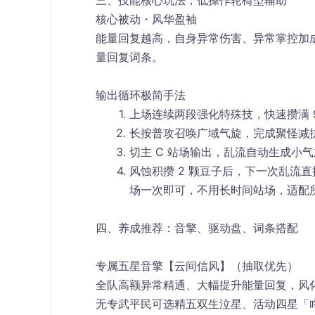
三、技能核心玩法，低操作轮椅型辅助
核心被动・风华盈袖
能量回复越高，自身异常伤害、异常掌控加
量回复词条。
输出循环极简手法
上场连续两段强化特殊技，快速攒满 9
长按普攻召唤广域气旋，完成聚怪减
切主 C 站场输出，乱流自动生成小
风蚀积攒 2 颗豆子后，下一次乱流直
场一次即可，不用长时间站场，适配
四、养成推荐：音擎、驱动盘、词条搭配
专属五星音擎【云间信风】（抽取优先）
全队高额异常精通、大幅提升能量回复，风化
无专武平民可选精五
双生泣星
、活动四星「