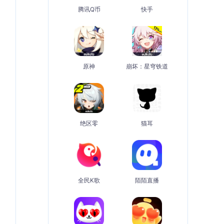
腾讯Q币
快手
原神
崩坏：星穹铁道
绝区零
猫耳
全民K歌
陌陌直播