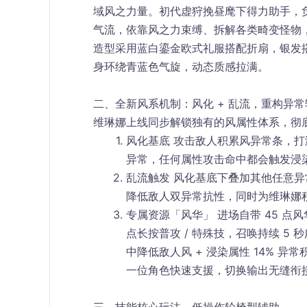
域风之力量。初代虚狩挽昼麾下得力助手，
气流，依靠风之力束缚、拆解各类畸变怪物
造型采用蓝白鎏金欧式礼服搭配折扇，银发
身环绕青蓝色气旋，动态质感拉满。
二、全新风系机制：风化 + 乱流，重构异
维琳娜上线同步解锁独有的风属性体系，彻
风化基底
 攻击敌人积累风异常条，打
异常，任何属性攻击命中都会触发
浸
乱流触发
 风化基底下叠加其他任意
降低敌人双异常抗性，同时为维琳娜
专属资源「风华」
 进场自带 45 点风
点长按普攻 / 特殊技，召唤持续 5 秒
中降低敌人
风 + 浸染属性 14% 异
一位角色快速支援，切换输出无缝衔