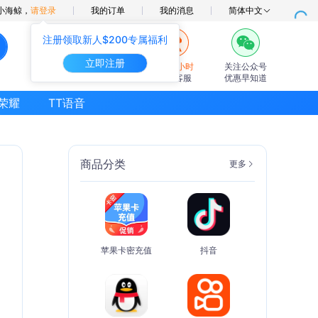
小海鲸，
请登录
我的订单
我的消息
简体中文
注册领取新人$200专属福利
立即注册
7×24小时
关注公众号
在线客服
优惠早知道
荣耀
TT语音
商品分类
更多
苹果卡密充值
抖音