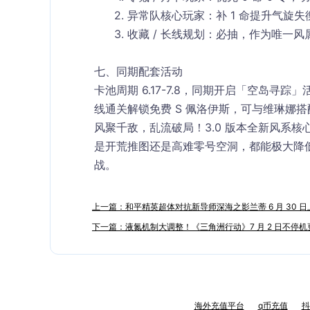
异常队核心玩家：补 1 命提升气旋
收藏 / 长线规划：必抽，作为唯一
七、同期配套活动
卡池周期 6.17-7.8，同期开启「空岛寻
线通关解锁免费 S 佩洛伊斯，可与维琳娜
风聚千敌，乱流破局！3.0 版本全新风系
是开荒推图还是高难零号空洞，都能极大降
战。
上一篇：和平精英超体对抗新导师深海之影兰蒂 6 月 30 
下一篇：液氮机制大调整！《三角洲行动》7 月 2 日不停
海外充值平台
q币充值
抖