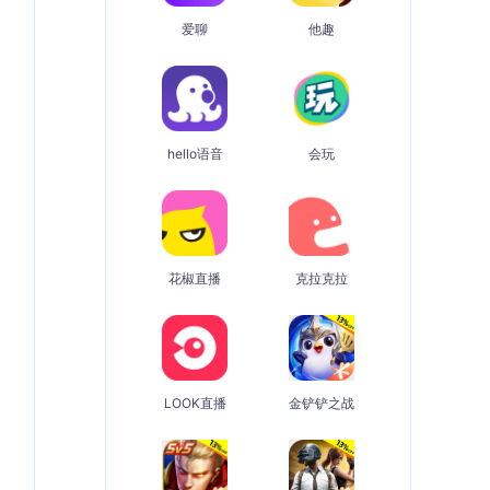
爱聊
他趣
hello语音
会玩
花椒直播
克拉克拉
LOOK直播
金铲铲之战