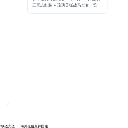
三形态红装 + 琉璃灵狐战马全套一览
穹铁道充值
海外充值原神国服