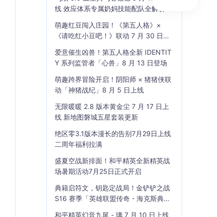
线 效应体系专属奶妈技能配队全解析
萌趣红豆闯入庄园！《第五人格》×
《请吃红小豆吧！》联动 7 月 30 日开
启
爱意催生凶兽！第五人格全新 IDENTIT
Y 系列监管者「心兽」8 月 13 日登场
萌趣跨界冒险开启！阴阳师 × 猪猪侠联
动「神猪战纪」8 月 5 日上线
无限暖暖 2.8 版本黄金尘 7 月 17 日上
线 新地图磐城五星套装更新
绝区零3.1版本漫长的告别7月29日上线
二周年福利拉满
盛夏空战新排面！和平精英全新精英战
场暑期活动7月25日正式开启
典籍启符文，钥匙定战局！金铲铲之战
S16 赛季「英雄联盟传奇・海克斯典
籍」7 月 23 日上线
和平精英幻音九尾 - 璃 7 月 10 日上线