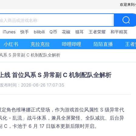
欢迎来到
iTunes
快手
bilibili
Q币
花椒
猫耳
王者荣耀
和平精英
小红书
克拉克拉
哔哩哔哩
陌陌直播
王者
首位风系 S 异常副 C 机制配队全解析
7 日上线 首位风系 S 异常副 C 机制配队全解析
发布时间：2026-06-26 17:07:35
限定角色
维琳娜
正式登场，作为游戏
首位风属性 S 级异常代
化 - 乱流」战斗体系，兼具全屏聚怪、全队减抗、后台异
C，卡池于 6 月 17 日版本更新后限时开启。