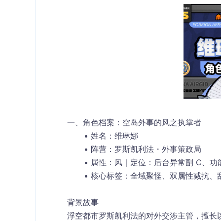
一、角色档案：空岛外事的风之执掌者
姓名：维琳娜
阵营：罗斯凯利法・外事策政局
属性：风｜定位：后台异常副 C、功
核心标签：全域聚怪、双属性减抗、
背景故事
浮空都市罗斯凯利法的对外交涉主管，擅长