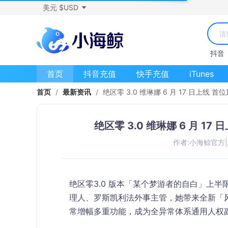
美元 $USD
抖音
首页
抖音充值
快手充值
iTunes
首页
/
最新资讯
/
绝区零 3.0 维琳娜 6 月 17 日上线 
绝区零 3.0 维琳娜 6 月 1
作者:小海鲸官方
|
绝区零3.0 版本「某个梦游者的自白」上半
理人
、罗斯凯利法外事主管，她带来全新「风
常增幅多重功能，成为全异常体系通用人权副 