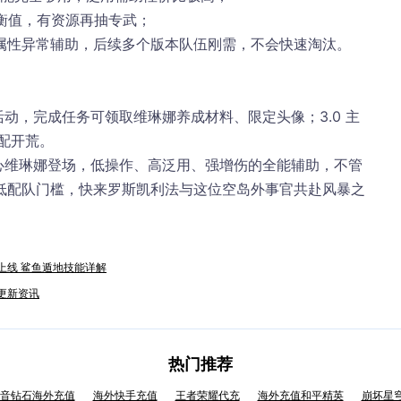
失衡值，有资源再抽专武；
风属性异常辅助，后续多个版本队伍刚需，不会快速淘汰。
踪」活动，完成任务可领取维琳娜养成材料、限定头像；3.0 主
搭配开荒。
核心维琳娜登场，低操作、高泛用、强增伤的全能辅助，不管
低配队门槛，快来罗斯凯利法与这位空岛外事官共赴风暴之
日上线 鲨鱼遁地技能详解
机更新资讯
热门推荐
音钻石海外充值
海外快手充值
王者荣耀代充
海外充值和平精英
崩坏星