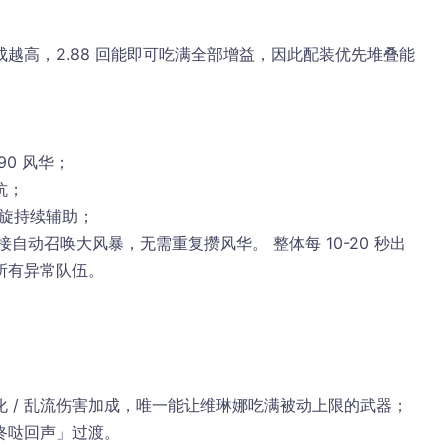
成越高，
2.88 回能即可吃满全部增益
，因此配装优先堆叠能
0 风华；
抗；
气旋持续辅助；
接自动召唤大风暴，无需重复攒风华。 整体每 10-20 秒出
所有异常队伍。
 / 乱流伤害加成，唯一能让维琳娜吃满被动上限的武器；
咚哒回声」过渡。