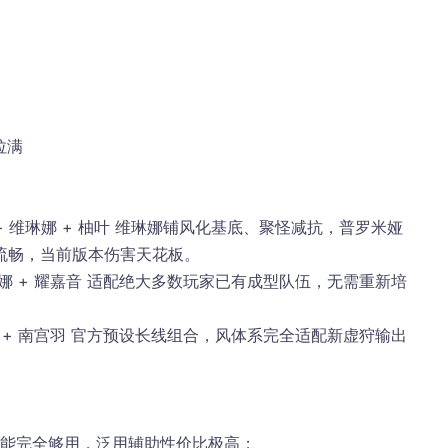
）
拉满
+ 维琳娜 + 柚叶 维琳娜铺风化基底、聚怪减抗，普罗米娅
流畅，当前版本伤害天花板。
维琳娜 + 耀嘉音 适配绝大多数玩家已有成型队伍，无需重新培
娜 + 南宫羽 官方预设长线组合，风体系完全适配新虚狩输出
专，功能完全够用，泛用辅助性价比极高；