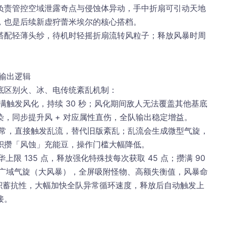
负责管控空域泄露奇点与侵蚀体异动，手中折扇可引动天地
，也是后续新虚狩蕾米埃尔的核心搭档。
搭配轻薄头纱，待机时轻摇折扇流转风粒子；释放风暴时周
常输出逻辑
底区别火、冰、电传统紊乱机制：
满触发
风化
，持续 30 秒；风化期间敌人无法覆盖其他基底
染
，同步提升风 + 对应属性直伤，全队输出稳定增益。
异常，直接触发
乱流
，替代旧版紊乱；乱流会生成微型气旋，
积攒「风蚀」充能豆，操作门槛大幅降低。
华上限 135 点，释放强化特殊技每次获取 45 点；攒满 90 
广域气旋（大风暴）
，全屏吸附怪物、高额失衡值，风暴命
常积蓄抗性
，大幅加快全队异常循环速度，释放后自动触发上
接。