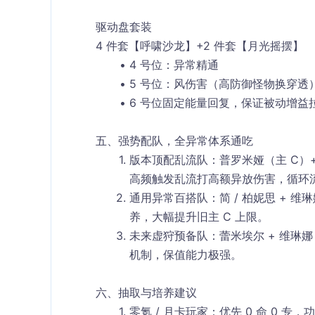
驱动盘套装
4 件套【呼啸沙龙】+2 件套【月光摇摆】
4 号位：异常精通
5 号位：风伤害（高防御怪物换穿透
6 号位
固定能量回复
，保证被动增益
五、强势配队，全异常体系通吃
版本顶配乱流队
：普罗米娅（主 C）
高频触发乱流打高额异放伤害，循环
通用异常百搭队
：简 / 柏妮思 + 
养，大幅提升旧主 C 上限。
未来虚狩预备队
：蕾米埃尔 + 维琳
机制，保值能力极强。
六、抽取与培养建议
零氪 / 月卡玩家：优先 0 命 0 