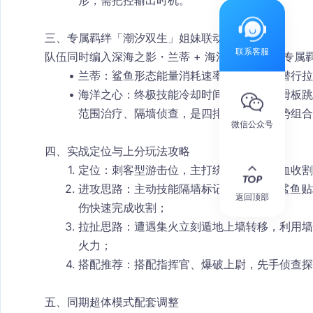
形，需把控输出时机。
三、专属羁绊「潮汐双生」姐妹联动
联系客服
队伍同时编入
深海之影・兰蒂 + 海洋之心
，解锁专属
兰蒂：鲨鱼形态能量消耗速率降低，延长潜行拉
海洋之心：终极技能冷却时间大幅缩减，滑板跳
范围治疗、隔墙侦查，是四排超体上分强势组合
微信公众号
四、实战定位与上分玩法攻略
定位
：刺客型游击位，主打绕后偷袭、残血收割
进攻思路
：主动技能隔墙标记敌人→开大鲨鱼贴
返回顶部
伤快速完成收割；
拉扯思路
：遭遇集火立刻遁地上墙转移，利用墙
火力；
搭配推荐
：搭配指挥官、爆破上尉，先手侦查探
五、同期超体模式配套调整