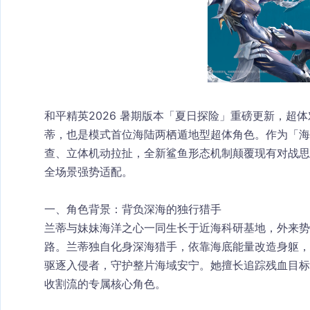
和平精英2026 暑期版本「夏日探险」重磅更新，超体对
蒂
，也是模式首位海陆两栖遁地型超体角色。作为「
查、立体机动拉扯，全新鲨鱼形态机制颠覆现有对战思
全场景强势适配。
一、角色背景：背负深海的独行猎手
兰蒂与妹妹海洋之心一同生长于近海科研基地，外来势
路。兰蒂独自化身深海猎手，依靠海底能量改造身躯，
驱逐入侵者，守护整片海域安宁。她擅长追踪残血目标
收割流的专属核心角色。