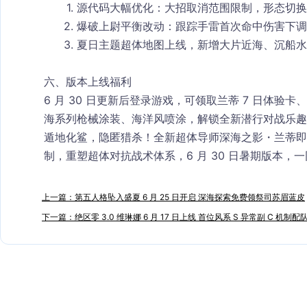
源代码大幅优化：大招取消范围限制，形态切换
爆破上尉平衡改动：跟踪手雷首次命中伤害下调
夏日主题超体地图上线，新增大片近海、沉船水
六、版本上线福利
6 月 30 日更新后登录游戏，可领取兰蒂 7 日体
海系列枪械涂装、海洋风喷涂，解锁全新潜行对战乐趣
遁地化鲨，隐匿猎杀！全新超体导师深海之影・兰蒂即
制，重塑超体对抗战术体系，6 月 30 日暑期版本，
上一篇：第五人格坠入盛夏 6 月 25 日开启 深海探索免费领祭司苏眉蓝皮
下一篇：绝区零 3.0 维琳娜 6 月 17 日上线 首位风系 S 异常副 C 机制