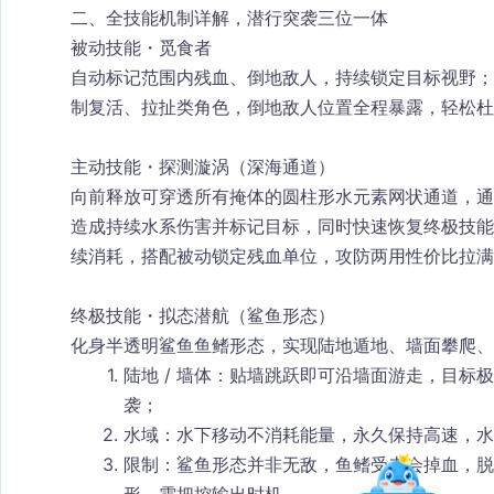
二、全技能机制详解，潜行突袭三位一体
被动技能・觅食者
自动标记范围内残血、倒地敌人，持续锁定目标视野；
制复活、拉扯类角色，倒地敌人位置全程暴露，轻松杜
主动技能・探测漩涡（深海通道）
向前释放可穿透所有掩体的圆柱形水元素网状通道，通
造成持续水系伤害并标记目标，同时快速恢复终极技能
续消耗，搭配被动锁定残血单位，攻防两用性价比拉满
终极技能・拟态潜航（鲨鱼形态）
化身半透明鲨鱼鱼鳍形态，实现
陆地遁地、墙面攀爬、
陆地 / 墙体：贴墙跳跃即可沿墙面游走，目标
袭；
水域：水下移动不消耗能量，永久保持高速，水
限制：鲨鱼形态并非无敌，鱼鳍受击会掉血，脱