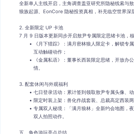
全新单人主线开启，主角调查盖亚研究所隐秘线索与敖
狼族起源、EonCore 隐秘投资真相，补充临空世界
2. 全新限定 UP 卡池
7 月 9 日版本更新同步开启敖尹专属限定思绪卡池
《月下猎踪》：满月密林狼人限定卡，解锁专属
互动触碰动作；
《金属私语》：董事长西装限定思绪，开放办公
情。
3. 配套休闲与外观福利
七日登录活动：累计签到领取敖尹专属头像、动
限定时装上架：兽化作战套装、总裁高定西装两
专属双人秘境：「满月狼林」全新约会地图，夜
双人拍照动作。
五、角色游玩亮点总结