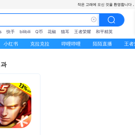
작은 고래에 오신 것을 환영합니다
s
快手
bilibili
Q币
花椒
猫耳
王者荣耀
和平精英
小红书
克拉克拉
哔哩哔哩
陌陌直播
王者
결과