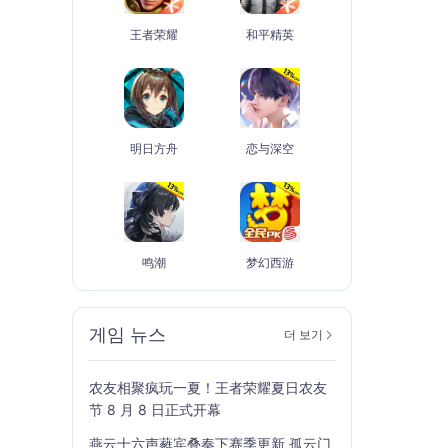
王者荣耀
和平精英
明日方舟
恋与深空
鸣潮
梦幻西游
게임 뉴스
더 보기
农友相聚疯玩一夏！王者荣耀夏日农友
节 8 月 8 日正式开幕
燕云十六声蕤宾叠奏下赛季更新 孤云门