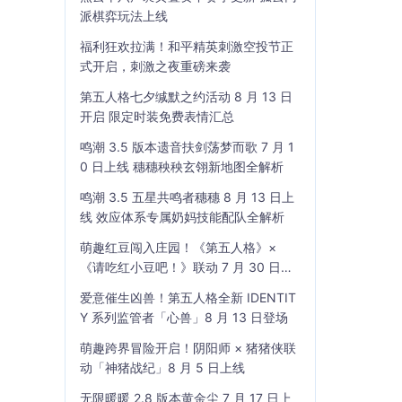
派棋弈玩法上线
福利狂欢拉满！和平精英刺激空投节正
式开启，刺激之夜重磅来袭
第五人格七夕缄默之约活动 8 月 13 日
开启 限定时装免费表情汇总
鸣潮 3.5 版本遗音扶剑荡梦而歌 7 月 1
0 日上线 穗穗秧秧玄翎新地图全解析
鸣潮 3.5 五星共鸣者穗穗 8 月 13 日上
线 效应体系专属奶妈技能配队全解析
萌趣红豆闯入庄园！《第五人格》×
《请吃红小豆吧！》联动 7 月 30 日开
启
爱意催生凶兽！第五人格全新 IDENTIT
Y 系列监管者「心兽」8 月 13 日登场
萌趣跨界冒险开启！阴阳师 × 猪猪侠联
动「神猪战纪」8 月 5 日上线
无限暖暖 2.8 版本黄金尘 7 月 17 日上