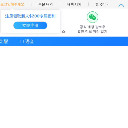
，
로그인해주세요
주문 내역
내 메시지
한국어
注册领取新人$200专属福利
立即注册
7×24시간
공식 계정 팔로우
온라인 고객 서비스
할인 정보 미리 알기
荣耀
TT语音