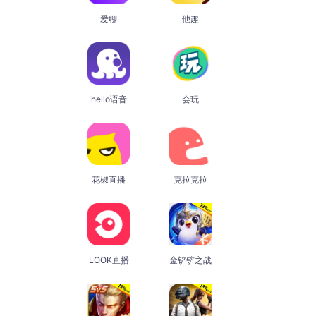
爱聊
他趣
hello语音
会玩
花椒直播
克拉克拉
LOOK直播
金铲铲之战