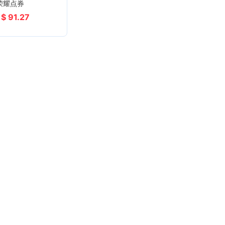
荣耀点券
$ 91.27