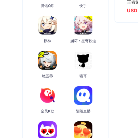
王者
腾讯Q币
快手
USD 
原神
崩坏：星穹铁道
绝区零
猫耳
全民K歌
陌陌直播