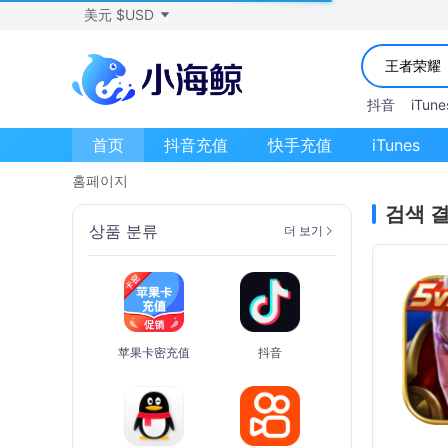
美元 $USD
抖音
iTune
首页
抖音充值
快手充值
iTunes
홈페이지
검색 
상품 분류
더 보기
苹果卡密充值
抖音