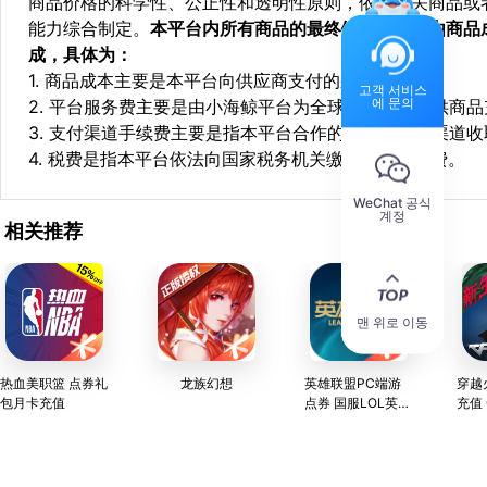
商品价格的科学性、公正性和透明性原则，依据相关商品或
能力综合制定。
本平台内所有商品的最终销售价格均由商品
成，具体为：
1. 商品成本主要是本平台向供应商支付的采购成本；
고객 서비스
에 문의
2. 平台服务费主要是由小海鲸平台为全球华人用户提供商
3. 支付渠道手续费主要是指本平台合作的第三方支付渠道
4. 税费是指本平台依法向国家税务机关缴纳的各项税费。
WeChat 공식
계정
相关推荐
맨 위로 이동
热血美职篮 点券礼
龙族幻想
英雄联盟PC端游
穿越
包月卡充值
点券 国服LOL英雄
充值
联盟 自动充值