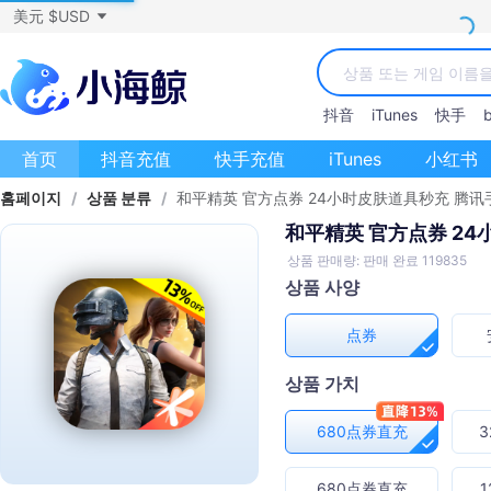
美元 $USD
抖音
iTunes
快手
b
首页
抖音充值
快手充值
iTunes
小红书
홈페이지
/
상품 분류
/
和平精英 官方点券 24小时皮肤道具秒充 腾讯
和平精英 官方点券 2
상품 판매량: 판매 완료 119835
상품 사양
点券
상품 가치
680点券直充
3
680点券直充