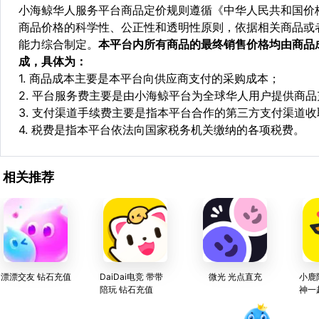
小海鲸华人服务平台商品定价规则遵循《中华人民共和国价
商品价格的科学性、公正性和透明性原则，依据相关商品或
能力综合制定。
本平台内所有商品的最终销售价格均由商品
成，具体为：
1. 商品成本主要是本平台向供应商支付的采购成本；
2. 平台服务费主要是由小海鲸平台为全球华人用户提供商
3. 支付渠道手续费主要是指本平台合作的第三方支付渠道
4. 税费是指本平台依法向国家税务机关缴纳的各项税费。
相关推荐
漂漂交友 钻石充值
DaiDai电竞 带带
微光 光点直充
小鹿
陪玩 钻石充值
神一
牙官