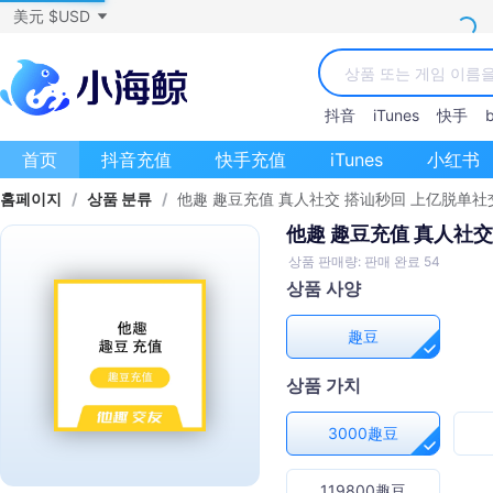
美元 $USD
抖音
iTunes
快手
b
首页
抖音充值
快手充值
iTunes
小红书
홈페이지
/
상품 분류
/
他趣 趣豆充值 真人社交 搭讪秒回 上亿脱单社
他趣 趣豆充值 真人社
상품 판매량: 판매 완료 54
상품 사양
趣豆
상품 가치
3000趣豆
119800趣豆