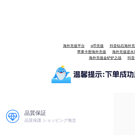
海外充值平台
q币充值
抖音钻石海外充
苹果卡密海外充值
海外充值逆水
海外充值金铲铲之战
抖音
品質保証
品質保護 ショッピング無念