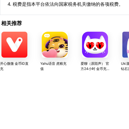
4. 税费是指本平台依法向国家税务机关缴纳的各项税费。
相关推荐
开心微微 金币ID直
Yahu语音 虎粮充
爱聊（原陌声） 官
Uki
充
值
方24小时 金币充
钻石
值