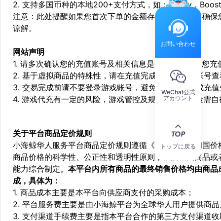
2. 支持多国币种的本地200+支付方式，如：Alipay，Boost，
注意：此处提醒如果您首次下单的金额存在异常，为了确保
谅解。
お問い合わせ
网站声明
1. 请多次确认您的充值账号及相关信息是否正确，如因您
2. 基于虚拟商品的特殊性，请在充值完成后登陆您的帐号
3. 交易完成前请不要登录游戏账号，避免由于顶号造成充
WeChat公式
アカウント
4. 游戏代充有一定的风险，游戏管控及规则处罚等风险需自
关于平台商品定价规则
小海鲸华人服务平台商品定价规则遵循《中华人民共和国价
トップに戻る
商品价格的科学性、公正性和透明性原则，依据相关商品或
能力综合制定。
本平台内所有商品的最终销售价格均由商品
成，具体为：
1. 商品成本主要是本平台向供应商支付的采购成本；
2. 平台服务费主要是由小海鲸平台为全球华人用户提供商
3. 支付渠道手续费主要是指本平台合作的第三方支付渠道