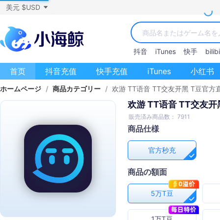
美元 $USD
抖音
iTunes
快手
bilibi
首页
抖音充值
快手充值
iTunes
小红书
ホームページ
/
商品カテゴリー
/
欢游 TT语音 TT交友开黑 T豆官方
欢游 TT语音 TT交友
販売済み商品数： 7911
商品仕様
官方秒充
商品の額面
5万T豆
1万T豆