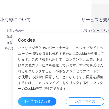
小海鯨について
サービスと規
お問い合わせ
プライバシーポリシ
配送プロセス
支払い方法
Cookies
返金プロセス
サービス契約
小さなクジラとそのパートナーは、このウェブサイトの
私たちについて
KYC
ユーザー情報を収集し分析するためにCookieを使用して
います。この情報を活用して、コンテンツ、広告、およ
びその他のサービスを強化しています。すべてを受け入
れるをクリックすると、小さなクジラとそのパートナー
Face
が使用する技術に同意したことになります。同意を調整
するには、「カスタマイズ」をクリックするか、フッタ
ROOM 23
ーのCookie設定で設定できます。
すべて受け入れる
カスタマイズ