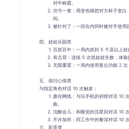
对中称霸。​
功亏一篑
：用变色喵把对方杯子变白
间。​
被针对了
：一回合内同时被对手使用跳
四、娃娃乐园类​
百抓百中
：一局内抓到 5 个及以上
有点背
：连续 5 次抓娃娃失败，体
无限重置
：一局内使用复位功能 2 
五、假日心情类​
与指定角色对话 10 次触发：​
拨你网线
：与玩手机的祁煜对话 10
曲。​
沈醒会儿
：和睡觉的沈星回对话 10
不许加班
：同工作中的黎深对话 10
六、彩蛋类​