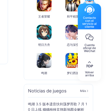
王者荣耀
和平精英
Contacto
con el
servicio al
cliente
明日方舟
恋与深空
Cuenta
oficial de
WeChat
Volver
鸣潮
梦幻西游
arriba
Noticias de juegos
Más
鸣潮 3.5 版本遗音扶剑荡梦而歌 7 月 1
0 日上线 穗穗秧秧玄翎新地图全解析