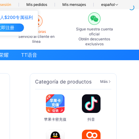
 sesión
Mis pedidos
Mis mensajes
español
人$200专属福利
立即注册
Sigue nuestra cuenta
7×24horas
oficial
Servicio al cliente en
Obtén descuentos
línea
exclusivos
荣耀
TT语音
Categoría de productos
Más
苹果卡密充值
抖音