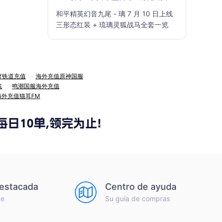
籍」7 月 23 日上线
和平精英幻音九尾 - 璃 7 月 10 日上线
三形态红装 + 琉璃灵狐战马全套一览
穹铁道充值
海外充值原神国服
战
鸣潮国服海外充值
海外充值猫耳FM
destacada
Centro de ayuda
te
Su guía de compras