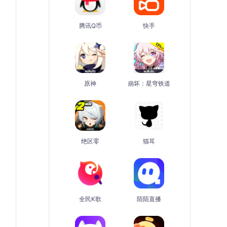
腾讯Q币
快手
原神
崩坏：星穹铁道
绝区零
猫耳
全民K歌
陌陌直播