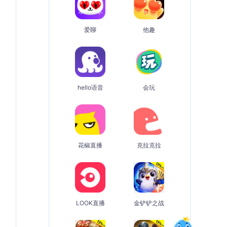
爱聊
他趣
hello语音
会玩
花椒直播
克拉克拉
LOOK直播
金铲铲之战