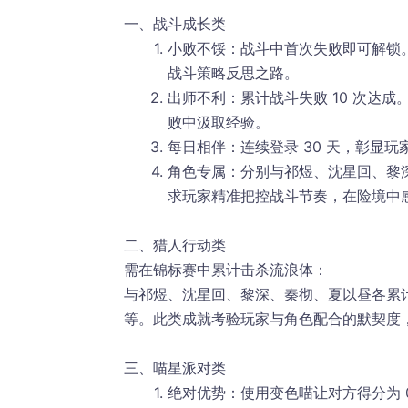
一、战斗成长类​
小败不馁
：战斗中首次失败即可解锁
战斗策略反思之路。​
出师不利
：累计战斗失败 10 次达
败中汲取经验。​
每日相伴
：连续登录 30 天，彰显
角色专属
：分别与祁煜、沈星回、黎深
求玩家精准把控战斗节奏，在险境中感
二、猎人行动类​
需在锦标赛中累计击杀流浪体：​
与祁煜、沈星回、黎深、秦彻、夏以昼各累计击杀
等。此类成就考验玩家与角色配合的默契度，
三、喵星派对类​
绝对优势
：使用变色喵让对方得分为