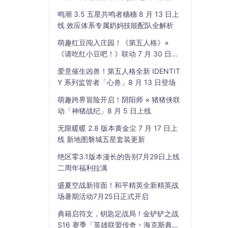
鸣潮 3.5 五星共鸣者穗穗 8 月 13 日上
线 效应体系专属奶妈技能配队全解析
萌趣红豆闯入庄园！《第五人格》×
《请吃红小豆吧！》联动 7 月 30 日开
启
爱意催生凶兽！第五人格全新 IDENTIT
Y 系列监管者「心兽」8 月 13 日登场
萌趣跨界冒险开启！阴阳师 × 猪猪侠联
动「神猪战纪」8 月 5 日上线
无限暖暖 2.8 版本黄金尘 7 月 17 日上
线 新地图磐城五星套装更新
绝区零3.1版本漫长的告别7月29日上线
二周年福利拉满
盛夏空战新排面！和平精英全新精英战
场暑期活动7月25日正式开启
典籍启符文，钥匙定战局！金铲铲之战
S16 赛季「英雄联盟传奇・海克斯典