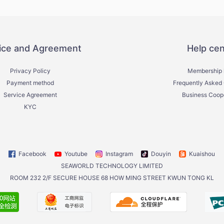
ice and Agreement
Help cen
Privacy Policy
Membership 
Payment method
Frequently Asked
Service Agreement
Business Coop
KYC
Facebook
Youtube
Instagram
Douyin
Kuaishou
SEAWORLD TECHNOLOGY LIMITED
ROOM 232 2/F SECURE HOUSE 68 HOW MING STREET KWUN TONG KL