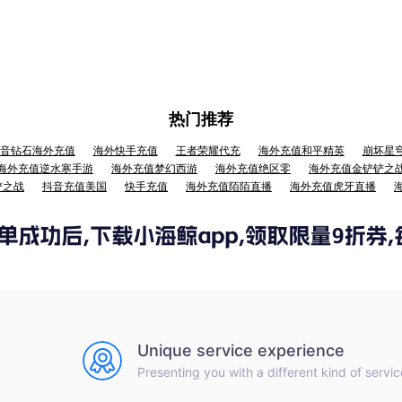
热门推荐
音钻石海外充值
海外快手充值
王者荣耀代充
海外充值和平精英
崩坏星
海外充值逆水寒手游
海外充值梦幻西游
海外充值绝区零
海外充值金铲铲之
铲之战
抖音充值美国
快手充值
海外充值陌陌直播
海外充值虎牙直播
Unique service experience
Presenting you with a different kind of servic