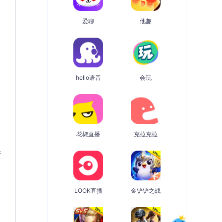
爱聊
他趣
hello语音
会玩
花椒直播
克拉克拉
请
LOOK直播
金铲铲之战