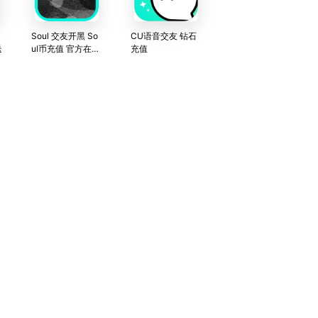
Soul 交友开黑 So
CU语音交友 钻石
送
ul币充值 官方在线
充值
直充