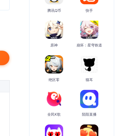
腾讯Q币
快手
原神
崩坏：星穹铁道
绝区零
猫耳
全民K歌
陌陌直播