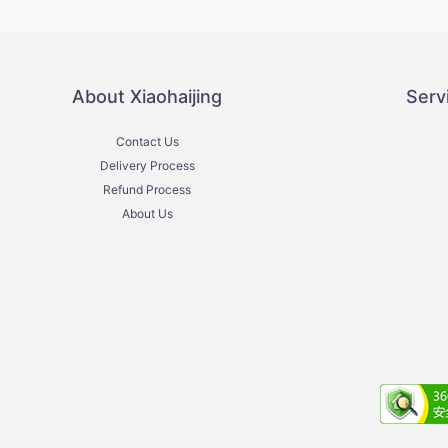
About Xiaohaijing
Serv
Contact Us
Delivery Process
Refund Process
About Us