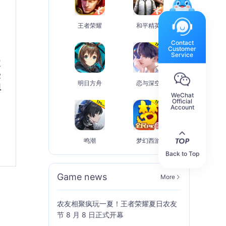
王者荣耀
和平精英
Contact
Customer
Service
定
受
明日方舟
恋与深空
组
WeChat
Official
Account
鸣潮
梦幻西游
Back to Top
Game news
More
农友相聚疯玩一夏！王者荣耀夏日农友
节 8 月 8 日正式开幕