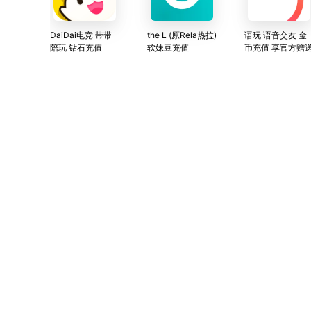
DaiDai电竞 带带
the L (原Rela热拉)
语玩 语音交友 金
陪玩 钻石充值
软妹豆充值
币充值 享官方赠