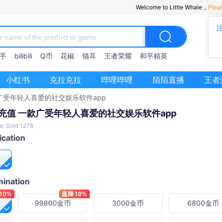
Welcome to Little Whale，
Plea
手
bilibili
Q币
花椒
猫耳
王者荣耀
和平精英
小红书
克拉克拉
哔哩哔哩
陌陌直播
王者
广受年轻人喜爱的社交娱乐软件app
充值 一款广受年轻人喜爱的社交娱乐软件app
e: Sold 1278
ication
ination
99800金币
3000金币
6800金币