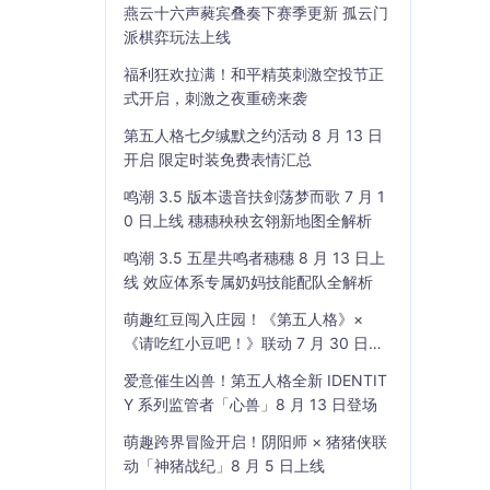
燕云十六声蕤宾叠奏下赛季更新 孤云门
派棋弈玩法上线
福利狂欢拉满！和平精英刺激空投节正
式开启，刺激之夜重磅来袭
第五人格七夕缄默之约活动 8 月 13 日
开启 限定时装免费表情汇总
鸣潮 3.5 版本遗音扶剑荡梦而歌 7 月 1
0 日上线 穗穗秧秧玄翎新地图全解析
鸣潮 3.5 五星共鸣者穗穗 8 月 13 日上
线 效应体系专属奶妈技能配队全解析
萌趣红豆闯入庄园！《第五人格》×
《请吃红小豆吧！》联动 7 月 30 日开
启
爱意催生凶兽！第五人格全新 IDENTIT
Y 系列监管者「心兽」8 月 13 日登场
萌趣跨界冒险开启！阴阳师 × 猪猪侠联
动「神猪战纪」8 月 5 日上线