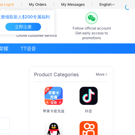
se Log In
My Orders
My Messages
English
注册领取新人$200专属福利
立即注册
Follow official account
7×24hours
Get early access to
Online customer service
promotions
荣耀
TT语音
Product Categories
More
苹果卡密充值
抖音