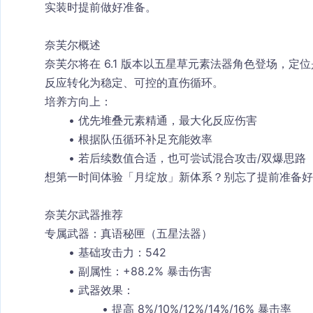
实装时提前做好准备。
奈芙尔概述
奈芙尔将在 6.1 版本以五星草元素法器角色登场，
反应转化为稳定、可控的直伤循环。
培养方向上：
优先堆叠元素精通，最大化反应伤害
根据队伍循环补足充能效率
若后续数值合适，也可尝试混合攻击/双爆思路
想第一时间体验「月绽放」新体系？别忘了提前准备好
奈芙尔武器推荐
专属武器：真语秘匣（五星法器）
基础攻击力：542
副属性：+88.2% 暴击伤害
武器效果：
提高 8%/10%/12%/14%/16% 暴击率