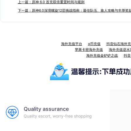
上一篇：原神 6.0 首充双倍重置时间与规则
下一篇：原神6.0深境螺旋12层挑战指南：最佳队伍、敌人攻略与丰厚奖
海外充值平台
q币充值
抖音钻石海外充
苹果卡密海外充值
海外充值逆水
海外充值金铲铲之战
抖音
Quality assurance
Quality escort, worry-free shopping