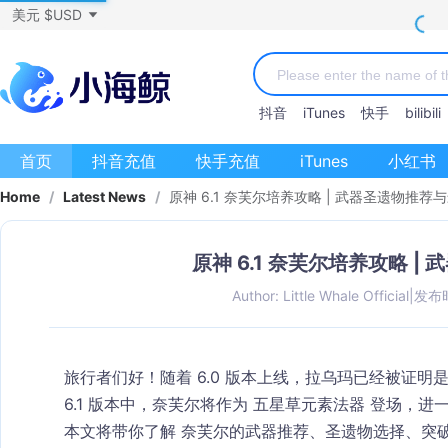
美元 $USD
抖音
iTunes
快手
bilibili
首页
抖音充值
快手充值
iTunes
小红书
Home
/
Latest News
/
原神 6.1 奈芙尔培养攻略 | 武器圣遗物推荐
原神 6.1 奈芙尔培养攻略 
Author: Little Whale Official
|
发布时
旅行者们好！随着 6.0 版本上线，拉乌玛已经被证明
6.1 版本中，奈芙尔将作为 
五星草元素法器
 登场，进
本文将带你了解 
奈芙尔的武器推荐、圣遗物选择、突