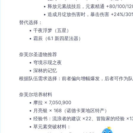
释放元素战技后，元素精通 +80/100/120/
造成月绽放伤害时，暴击伤害 +24%/30%/
替代选择
：
千夜浮梦（五星）
霜辰（6.1 新四星法器）
奈芙尔圣遗物推荐
穹境示现之夜
深林的记忆
根据队伍需求选择：前者偏向增幅爆发，后者可作为队
奈芙尔培养材料
摩拉
 × 7,050,900
月亮银
 × 168（诺德卡莱地区特产）
经验书
：流浪者的建议 ×22、冒险家的经验 ×13
草元素突破材料
：