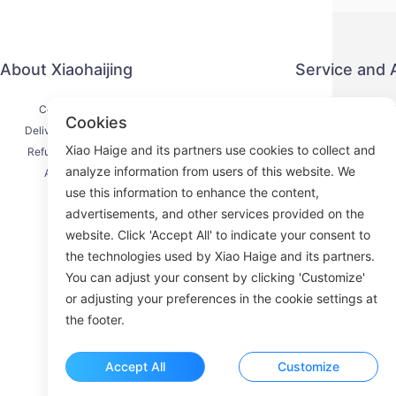
About Xiaohaijing
Service and
Contact Us
Privacy P
Cookies
Delivery Process
Payment 
Xiao Haige and its partners use cookies to collect and
Refund Process
Service Ag
analyze information from users of this website. We
About Us
KY
use this information to enhance the content,
advertisements, and other services provided on the
website. Click 'Accept All' to indicate your consent to
the technologies used by Xiao Haige and its partners.
Face
You can adjust your consent by clicking 'Customize'
or adjusting your preferences in the cookie settings at
ROOM 23
the footer.
Accept All
Customize