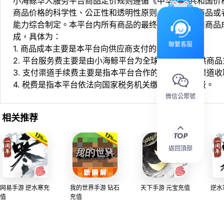
小海鲸华人服务平台商品定价规则遵循《中华人民共和国价
商品价格的科学性、公正性和透明性原则，依据相关商品或
能力综合制定。本平台内所有商品的最终销售价格均由商品
成，具体为：
聯繫客服
1. 商品成本主要是本平台向供应商支付的采购成本；
2. 平台服务费主要是由小海鲸平台为全球华人用户提供商
3. 支付渠道手续费主要是指本平台合作的第三方支付渠道
4. 税费是指本平台依法向国家税务机关缴纳的各项税费。
微信公眾號
相关推荐
返回頂部
网易手游 逆水寒充
我的世界手游 钻石
天下手游 元宝充值
逆水寒
值
充值