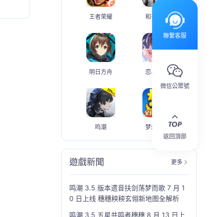
王者荣耀
和平精英
聯繫客服
明日方舟
恋与深空
微信公眾號
鸣潮
梦幻西游
返回頂部
遊戲新聞
更多
鸣潮 3.5 版本遗音扶剑荡梦而歌 7 月 1
0 日上线 穗穗秧秧玄翎新地图全解析
鸣潮 3.5 五星共鸣者穗穗 8 月 13 日上