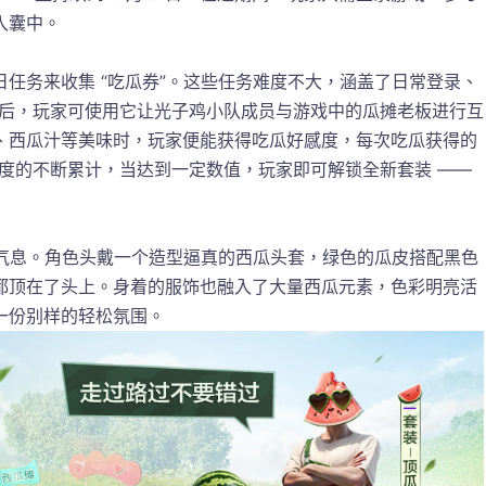
囊中。​
任务来收集 “吃瓜券”。这些任务难度不大，涵盖了日常登录、
” 后，玩家可使用它让光子鸡小队成员与游戏中的瓜摊老板进行互
、西瓜汁等美味时，玩家便能获得吃瓜好感度，每次吃瓜获得的
好感度的不断累计，当达到一定数值，玩家即可解锁全新套装 —— 
日气息。角色头戴一个造型逼真的西瓜头套，绿色的瓜皮搭配黑色
都顶在了头上。身着的服饰也融入了大量西瓜元素，色彩明亮活
份别样的轻松氛围。​