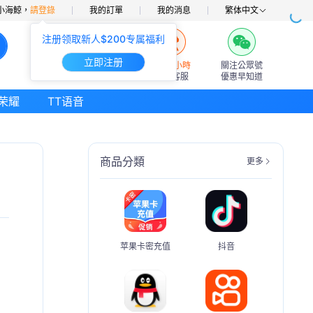
小海鯨，
請登錄
我的訂單
我的消息
繁体中文
注册领取新人$200专属福利
立即注册
7×24小時
關注公眾號
在線客服
優惠早知道
荣耀
TT语音
商品分類
更多
苹果卡密充值
抖音