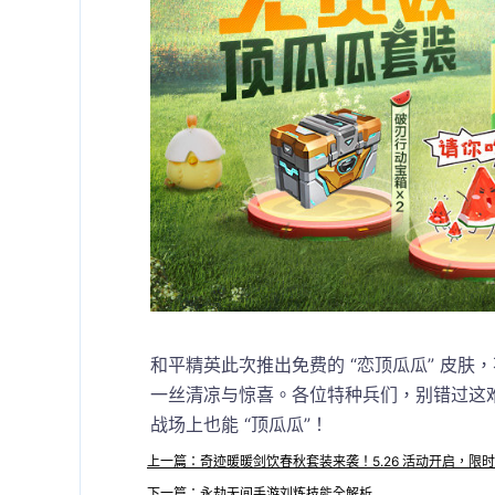
和平精英此次推出免费的 “恋顶瓜瓜” 皮
一丝清凉与惊喜。各位特种兵们，别错过这
战场上也能 “顶瓜瓜”！
上一篇：奇迹暖暖剑饮春秋套装来袭！5.26 活动开启，限
下一篇：永劫无间手游刘炼技能全解析