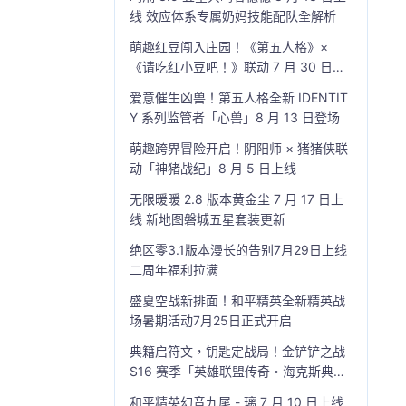
线 效应体系专属奶妈技能配队全解析
萌趣红豆闯入庄园！《第五人格》×
《请吃红小豆吧！》联动 7 月 30 日开
启
爱意催生凶兽！第五人格全新 IDENTIT
Y 系列监管者「心兽」8 月 13 日登场
萌趣跨界冒险开启！阴阳师 × 猪猪侠联
动「神猪战纪」8 月 5 日上线
无限暖暖 2.8 版本黄金尘 7 月 17 日上
线 新地图磐城五星套装更新
绝区零3.1版本漫长的告别7月29日上线
二周年福利拉满
盛夏空战新排面！和平精英全新精英战
场暑期活动7月25日正式开启
典籍启符文，钥匙定战局！金铲铲之战
S16 赛季「英雄联盟传奇・海克斯典
籍」7 月 23 日上线
和平精英幻音九尾 - 璃 7 月 10 日上线