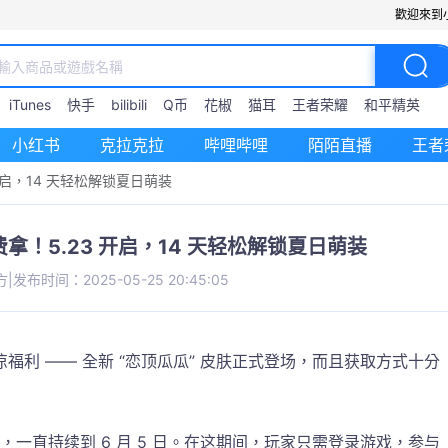
歡迎來到
iTunes
快手
bilibili
Q币
花椒
猫耳
王者荣耀
和平精英
小红书
克拉克拉
哔哩哔哩
陌陌直播
王者
启，14 天轻松解锁夏日萌装
！5.23 开启，14 天轻松解锁夏日萌装
方
|
发布时间：2025-05-25 20:45:05
利 —— 全新 “恋顶瓜瓜” 皮肤正式登场，而且获取方式十分
日开启，一直持续到 6 月 5 日。在这期间，玩家只需登录游戏，参与