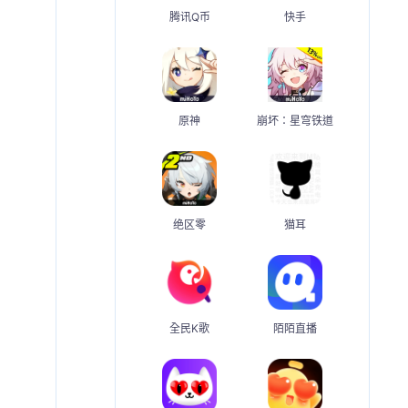
腾讯Q币
快手
原神
崩坏：星穹铁道
绝区零
猫耳
全民K歌
陌陌直播