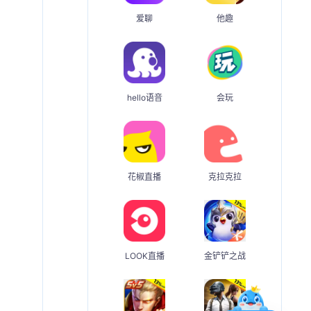
爱聊
他趣
hello语音
会玩
花椒直播
克拉克拉
LOOK直播
金铲铲之战