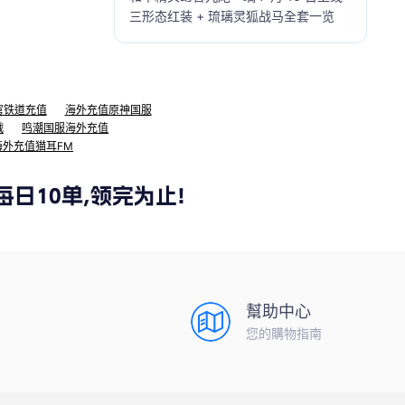
三形态红装 + 琉璃灵狐战马全套一览
穹铁道充值
海外充值原神国服
战
鸣潮国服海外充值
海外充值猫耳FM
幫助中心
您的購物指南