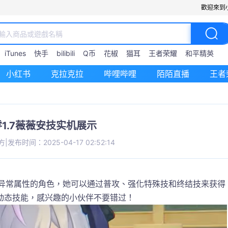
歡迎來到
iTunes
快手
bilibili
Q币
花椒
猫耳
王者荣耀
和平精英
小红书
克拉克拉
哔哩哔哩
陌陌直播
王者
1.7薇薇安技实机展示
方
|
发布时间：2025-04-17 02:52:14
太异常属性的角色，她可以通过普攻、强化特殊技和终结技来获得
动态技能，感兴趣的小伙伴不要错过！