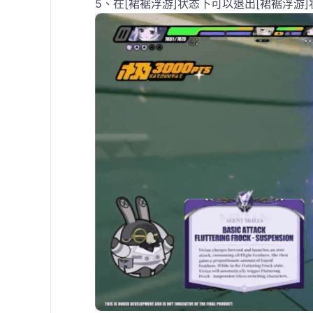
5、在[裙裾浮游]状态下可以退出[裙裾浮游]