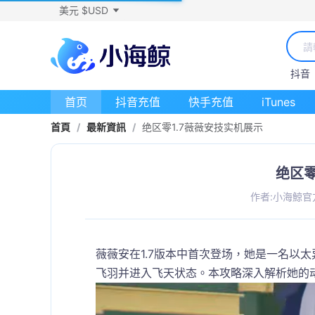
美元 $USD
抖音
首页
抖音充值
快手充值
iTunes
首頁
/
最新資訊
/
绝区零1.7薇薇安技实机展示
绝区零
作者:小海鯨官
薇薇安在1.7版本中首次登场，她是一名以
飞羽并进入飞天状态。本攻略深入解析她的