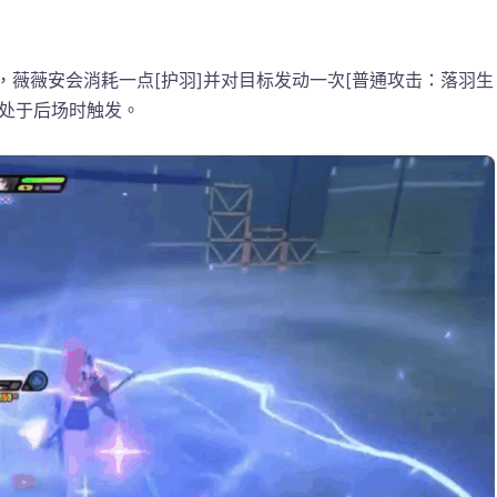
，薇薇安会消耗一点[护羽]并对目标发动一次[普通攻击：落羽生
安处于后场时触发。