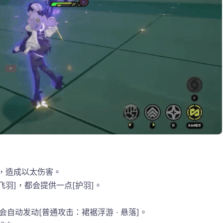
击，造成以太伤害。
飞羽]，都会提供一点[护羽]。
自动发动[普通攻击：裙裾浮游 · 悬落]。