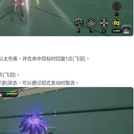
以太伤害，并在命中目标时回复1点[飞羽]。
[飞羽]。
浮游]状态，可以通过招式发动时取消。