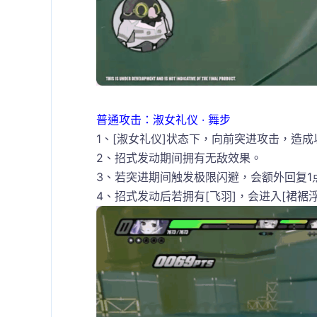
普通攻击：淑女礼仪 · 舞步
1、[淑女礼仪]状态下，向前突进攻击，造成
2、招式发动期间拥有无敌效果。
3、若突进期间触发极限闪避，会额外回复1点
4、招式发动后若拥有[飞羽]，会进入[裙裾