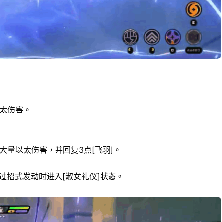
以太伤害。
大量以太伤害，并回复3点[飞羽]。
过招式发动时进入[淑女礼仪]状态。