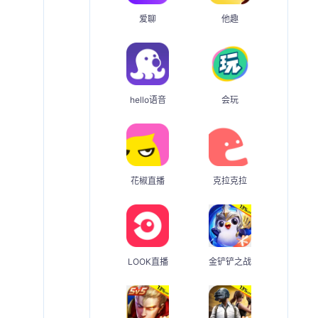
爱聊
他趣
hello语音
会玩
花椒直播
克拉克拉
LOOK直播
金铲铲之战