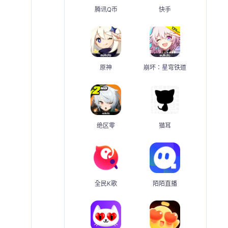
腾讯Q币
快手
原神
崩坏：星穹铁道
绝区零
猫耳
全民K歌
陌陌直播