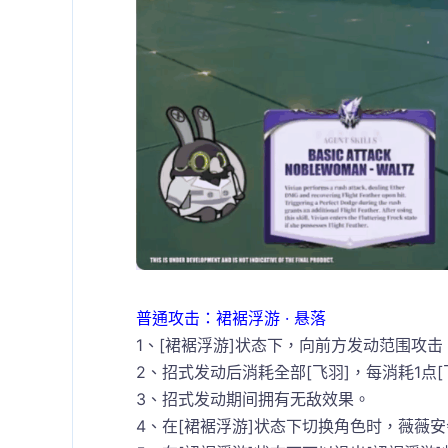
普通攻击：裙裾浮游 · 悬落
1、[裙裾浮游]状态下，向前方发动范围攻
2、招式发动后消耗全部[飞羽]，每消耗1点[
3、招式发动期间拥有无敌效果。
4、在[裙裾浮游]状态下切换角色时，薇薇安会