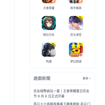
王者荣耀
和平精英
明日方舟
恋与深空
鸣潮
梦幻西游
遊戲新聞
更多
农友相聚疯玩一夏！王者荣耀夏日农友
节 8 月 8 日正式开幕
燕云十六声蕤宾叠奏下赛季更新 孤云门