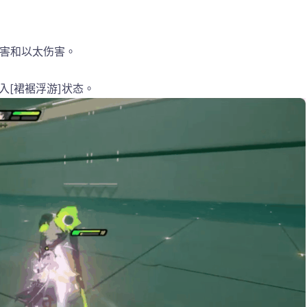
伤害和以太伤害。
入[裙裾浮游]状态。