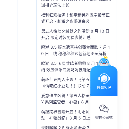
派棋弈玩法上线
福利狂欢拉满！和平精英刺激空投节正
式开启，刺激之夜重磅来袭
第五人格七夕缄默之约活动 8 月 13 日
开启 限定时装免费表情汇总
鸣潮 3.5 版本遗音扶剑荡梦而歌 7 月 1
0 日上线 穗穗秧秧玄翎新地图全解析
鸣潮 3.5 五星共鸣者穗穗 8 月 13 日上
线 效应体系专属奶妈技能配队全解析
萌趣红豆闯入庄园！《第五人格》×
《请吃红小豆吧！》联动 7 月 30 日开
聯繫客服
启
爱意催生凶兽！第五人格全新 IDENTIT
Y 系列监管者「心兽」8 月 13 日登场
萌趣跨界冒险开启！阴阳师 × 猪猪侠联
微信公眾號
动「神猪战纪」8 月 5 日上线
无限暖暖 2.8 版本黄金尘 7 月 17 日上