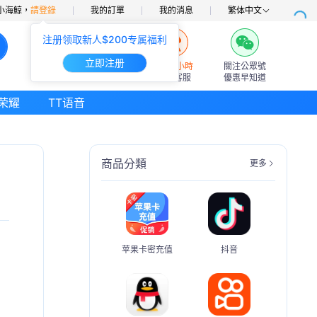
小海鯨，
請登錄
我的訂單
我的消息
繁体中文
注册领取新人$200专属福利
立即注册
7×24小時
關注公眾號
在線客服
優惠早知道
荣耀
TT语音
商品分類
更多
苹果卡密充值
抖音