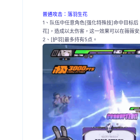
普通攻击：落羽生花
1、队伍中任意角色[强化特殊技]命中目标后
花]，造成以太伤害，这一效果可以在薇薇
2、[护羽]最多持有5点。