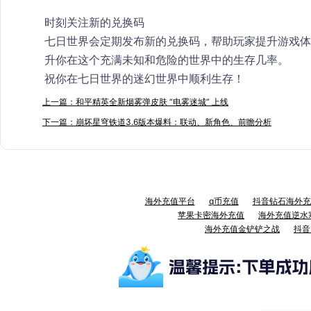
时刻关注新的兑换码
七日世界会定期发布新的兑换码，帮助玩家提升游戏
升你在这个充满未知和危险的世界中的生存几率。
祝你在七日世界的迷幻世界中顺利生存！
上一篇：和平精英全新烟雾弹皮肤 “电雾迷城” 上线
下一篇：崩坏星穹铁道3.6版本爆料：联动、新角色、前瞻分析
海外充值平台
q币充值
抖音钻石海外充
苹果卡密海外充值
海外充值逆水
海外充值金铲铲之战
抖音