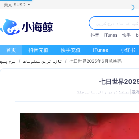
美元 $USD
抖音
iTunes
快手
bi
首页
抖音充值
快手充值
iTunes
小红书
七日世界2025年6月兑换码
/
تازہ ترین معلومات
/
ہوم پیج
七日世界202
发布
|
مصنف: زریں والی ہائی جنگ