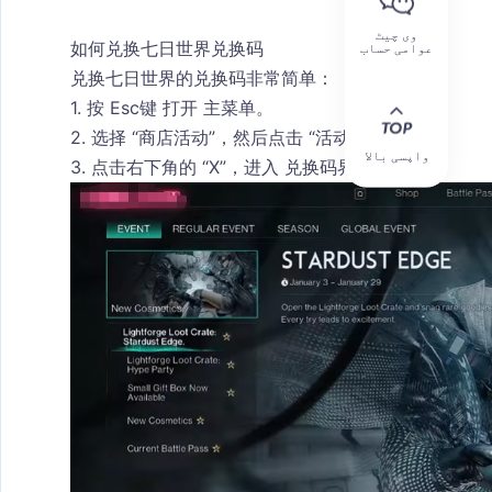
وی چیٹ
如何兑换七日世界兑换码
عوامی حساب
兑换七日世界的兑换码非常简单：
1. 按 
Esc键
 打开 
主菜单
。
2. 选择 
“商店活动”
，然后点击 
“活动”
。
واپسی بالا
3. 点击右下角的 
“X”
，进入 
兑换码界面
。