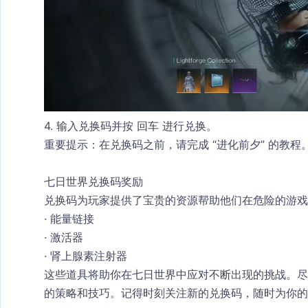
4. 输入兑换码并按 
回车
 进行兑换。
重要提示
：在兑换码之前，请完成 
“进化前夕”
 的教程
七日世界兑换码奖励
兑换码为玩家提供了宝贵的资源帮助他们在危险的游戏
· 
能量链接
· 
激活器
· 
肾上腺素注射器
这些道具将助你在七日世界中应对不断出现的挑战。
的策略和技巧。记得时刻关注新的兑换码，随时为你的