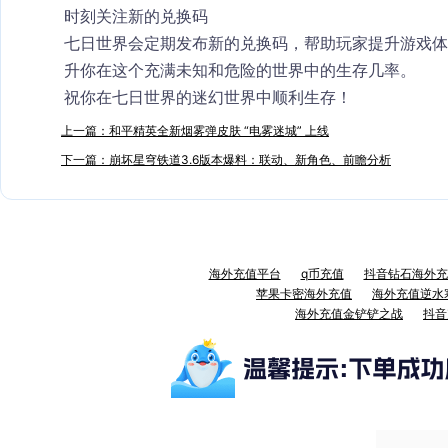
时刻关注新的兑换码
七日世界会定期发布新的兑换码，帮助玩家提升游戏
升你在这个充满未知和危险的世界中的生存几率。
祝你在七日世界的迷幻世界中顺利生存！
上一篇：和平精英全新烟雾弹皮肤 “电雾迷城” 上线
下一篇：崩坏星穹铁道3.6版本爆料：联动、新角色、前瞻分析
海外充值平台
q币充值
抖音钻石海外充
苹果卡密海外充值
海外充值逆水
海外充值金铲铲之战
抖音