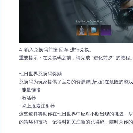
4. 输入兑换码并按 
回车
 进行兑换。
重要提示
：在兑换码之前，请完成 
“进化前夕”
 的教程
七日世界兑换码奖励
兑换码为玩家提供了宝贵的资源帮助他们在危险的游戏
· 
能量链接
· 
激活器
· 
肾上腺素注射器
这些道具将助你在七日世界中应对不断出现的挑战。
的策略和技巧。记得时刻关注新的兑换码，随时为你的