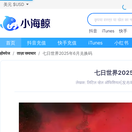
美元 $USD
抖音
iTunes
快手
首页
抖音充值
快手充值
iTunes
小红书
होमपेज
/
ताज़ा समाचार
/
七日世界2025年6月兑换码
七日世界202
लेखक: लिटिल व्हेल ऑफिशियल
|
发布时