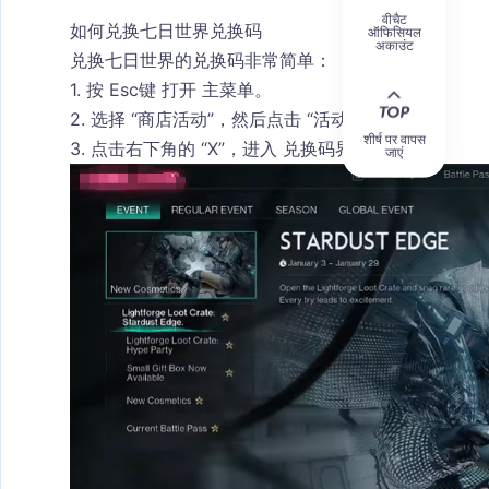
वीचैट
如何兑换七日世界兑换码
ऑफिसियल
अकाउंट
兑换七日世界的兑换码非常简单：
1. 按 
Esc键
 打开 
主菜单
。
2. 选择 
“商店活动”
，然后点击 
“活动”
。
शीर्ष पर वापस
3. 点击右下角的 
“X”
，进入 
兑换码界面
。
जाएं