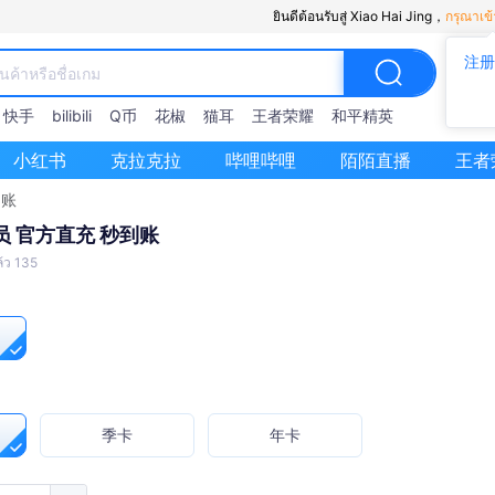
ยินดีต้อนรับสู่ Xiao Hai Jing，
กรุณาเข้
注册
快手
bilibili
Q币
花椒
猫耳
王者荣耀
和平精英
小红书
克拉克拉
哔哩哔哩
陌陌直播
王者
到账
 官方直充 秒到账
้ว 135
季卡
年卡