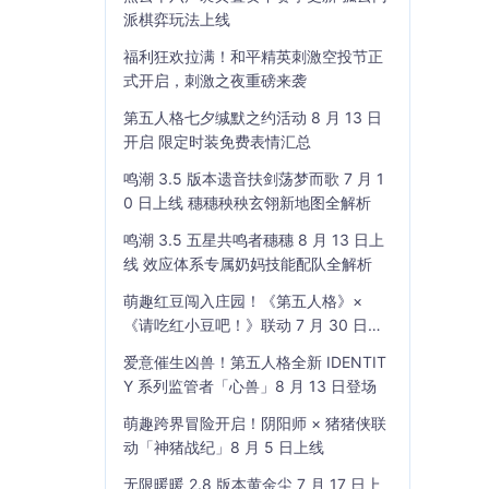
派棋弈玩法上线
福利狂欢拉满！和平精英刺激空投节正
式开启，刺激之夜重磅来袭
第五人格七夕缄默之约活动 8 月 13 日
开启 限定时装免费表情汇总
鸣潮 3.5 版本遗音扶剑荡梦而歌 7 月 1
0 日上线 穗穗秧秧玄翎新地图全解析
鸣潮 3.5 五星共鸣者穗穗 8 月 13 日上
线 效应体系专属奶妈技能配队全解析
萌趣红豆闯入庄园！《第五人格》×
《请吃红小豆吧！》联动 7 月 30 日开
启
爱意催生凶兽！第五人格全新 IDENTIT
Y 系列监管者「心兽」8 月 13 日登场
萌趣跨界冒险开启！阴阳师 × 猪猪侠联
动「神猪战纪」8 月 5 日上线
无限暖暖 2.8 版本黄金尘 7 月 17 日上