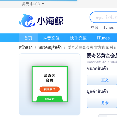
美元 $USD
抖音
iTunes
首页
抖音充值
快手充值
iTunes
หน้าแรก
/
หมวดหมู่สินค้า
/
爱奇艺黄金会员 官方直充 秒
爱奇艺黄金会员
ยอดขายสินค้า: ขายแล
ขนาดสินค้า
直充
มูลค่าสินค้า
月卡