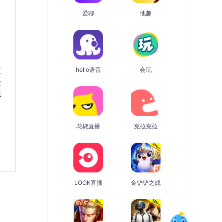
爱聊
他趣
定
hello语音
会玩
受
组
花椒直播
克拉克拉
LOOK直播
金铲铲之战