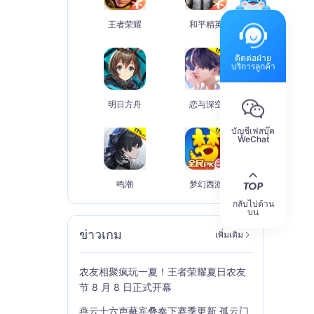
王者荣耀
和平精英
ติดต่อฝ่าย
บริการลูกค้า
明日方舟
恋与深空
บัญชีเฟสบุ๊ค
WeChat
鸣潮
梦幻西游
กลับไปด้าน
บน
ข่าวเกม
เพิ่มเติม
农友相聚疯玩一夏！王者荣耀夏日农友
节 8 月 8 日正式开幕
燕云十六声蕤宾叠奏下赛季更新 孤云门