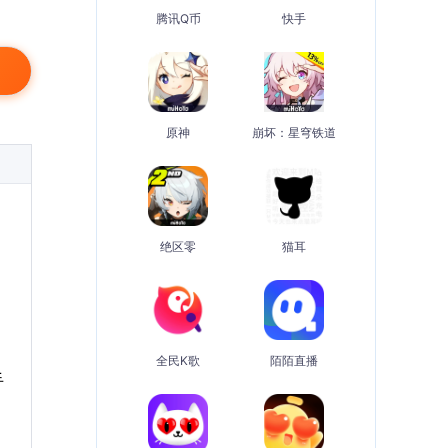
腾讯Q币
快手
原神
崩坏：星穹铁道
绝区零
猫耳
全民K歌
陌陌直播
手