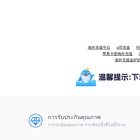
海外充值平台
q币充值
抖
苹果卡密海外充值
海外充值金铲
การรับประกันคุณภาพ
การปกป้องคุณภาพ การช้อปปิ้งที่ไม่มีกังวล