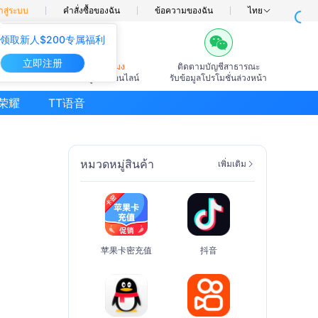
าสู่ระบบ
คำสั่งซื้อของฉัน
ข้อความของฉัน
ไทย
领取新人$200专属福利
立即注册
7×24ชั่วโมง
ติดตามบัญชีสาธารณะ
บริการลูกค้าออนไลน์
รับข้อมูลโปรโมชั่นล่วงหน้า
荣耀
TT语音
หมวดหมู่สินค้า
เพิ่มเติม
苹果卡密充值
抖音