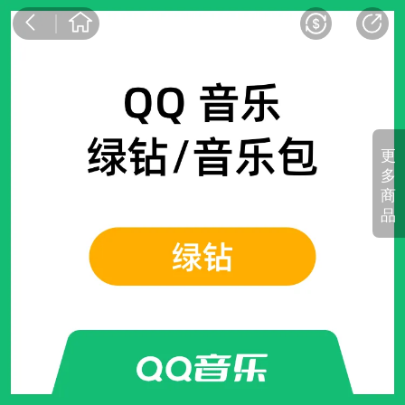
更
多
商
品