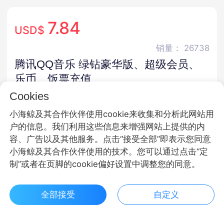
7.84
USD$
销量： 26738
腾讯QQ音乐 绿钻豪华版、超级会员、
乐币、饭票充值
Cookies
官方直充 · 30天保价 · 极速发货 · 24小时充值
小海鲸及其合作伙伴使用cookie来收集和分析此网站用
商品规格
户的信息。我们利用这些信息来增强网站上提供的内
容、广告以及其他服务。点击“接受全部”即表示您同意
绿钻豪华版
超级会员
乐币
小海鲸及其合作伙伴使用的技术。您可以通过点击“定
制”或者在页脚的cookie偏好设置中调整您的同意。
饭票
全部接受
自定义
商品面额
$ 7.84立即购买
客服
收藏
3个月
12个月