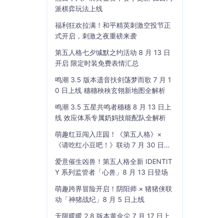
派棋弈玩法上线
福利狂欢拉满！和平精英刺激空投节正
式开启，刺激之夜重磅来袭
第五人格七夕缄默之约活动 8 月 13 日
开启 限定时装免费表情汇总
鸣潮 3.5 版本遗音扶剑荡梦而歌 7 月 1
0 日上线 穗穗秧秧玄翎新地图全解析
鸣潮 3.5 五星共鸣者穗穗 8 月 13 日上
线 效应体系专属奶妈技能配队全解析
萌趣红豆闯入庄园！《第五人格》×
《请吃红小豆吧！》联动 7 月 30 日开
启
爱意催生凶兽！第五人格全新 IDENTIT
Y 系列监管者「心兽」8 月 13 日登场
萌趣跨界冒险开启！阴阳师 × 猪猪侠联
动「神猪战纪」8 月 5 日上线
无限暖暖 2.8 版本黄金尘 7 月 17 日上