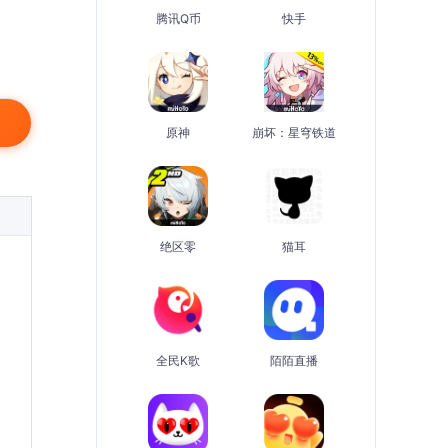
腾讯Q币
快手
原神
崩坏：星穹铁道
绝区零
猫耳
全民K歌
陌陌直播