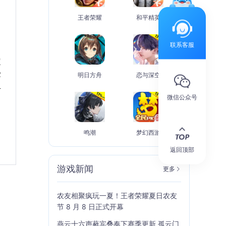
王者荣耀
和平精英
联系客服
定
受
明日方舟
恋与深空
组
微信公众号
鸣潮
梦幻西游
返回顶部
游戏新闻
更多
农友相聚疯玩一夏！王者荣耀夏日农友
节 8 月 8 日正式开幕
燕云十六声蕤宾叠奏下赛季更新 孤云门