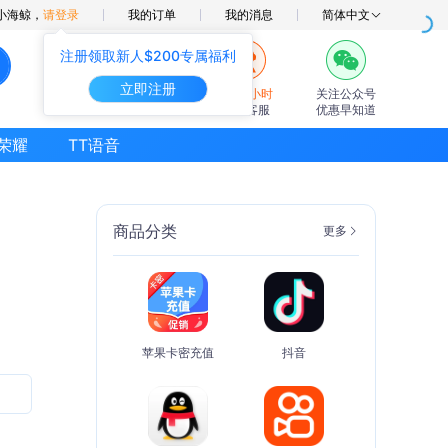
小海鲸，
请登录
我的订单
我的消息
简体中文
注册领取新人$200专属福利
立即注册
7×24小时
关注公众号
在线客服
优惠早知道
荣耀
TT语音
商品分类
更多
苹果卡密充值
抖音