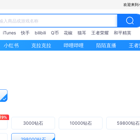
欢迎来到
iTunes
快手
bilibili
Q币
花椒
猫耳
王者荣耀
和平精英
小红书
克拉克拉
哔哩哔哩
陌陌直播
王者
3000钻石
10000钻石
59800钻石
298000钻石