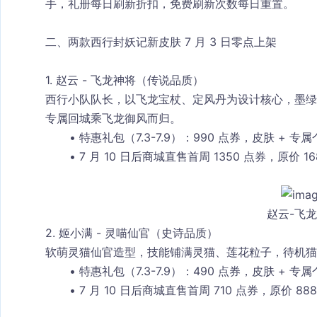
手，礼册每日刷新折扣，免费刷新次数每日重置。
二、两款西行封妖记新皮肤 7 月 3 日零点上架
1. 赵云 - 飞龙神将（传说品质）
西行小队队长，以飞龙宝杖、定风丹为设计核心，墨绿
专属回城乘飞龙御风而归。
特惠礼包（7.3-7.9）：990 点券，皮肤 + 专
7 月 10 日后商城直售首周 1350 点券，原价
赵云-飞
2. 姬小满 - 灵喵仙官（史诗品质）
软萌灵猫仙官造型，技能铺满灵猫、莲花粒子，待机猫
特惠礼包（7.3-7.9）：490 点券，皮肤 + 专
7 月 10 日后商城直售首周 710 点券，原价 8