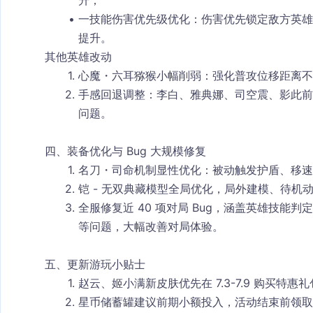
升；
一技能伤害优先级优化：伤害优先锁定敌方英雄
提升。
其他英雄改动
心魔・六耳猕猴小幅削弱：强化普攻位移距离不
手感回退调整：李白、雅典娜、司空震、影此前
问题。
四、装备优化与 Bug 大规模修复
名刀・司命机制显性优化
：被动触发护盾、移速
铠 - 无双典藏模型全局优化，局外建模、待机
全服修复近 40 项对局 Bug，涵盖英雄技能
等问题，大幅改善对局体验。
五、更新游玩小贴士
赵云、姬小满新皮肤优先在 7.3-7.9 购买特
星币储蓄罐建议前期小额投入，活动结束前领取