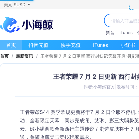
美元 $USD
抖音
iTunes
首页
抖音充值
快手充值
iTunes
小红书
首页
/
最新资讯
/
王者荣耀 7 月 2 日更新 西行封妖记天幕开启 澜艾
王者荣耀 7 月 2 日更新 西
作者:小海鲸官方
|
发布时间：202
王者荣耀S44 赛季常规更新将于
7 月 2 日全服不停机
动、全新限定天幕，同步完成澜、艾琳、影三大弱势英
云、姬小满两款全新西行主题传说 / 史诗皮肤将于 7
送，兼顾收藏党与竞技玩家需求。