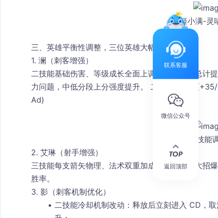
姬小满-灵
三、英雄平衡性调整，三位英雄大幅增强
1. 澜（刺客增强）
联系客服
二技能基础伤害、等级成长全面上调，两段攻击总计提升
力问题，中低分段上分强度提升。 二技能：175 (+35/Lv)(+0.
Ad)
微信公众号
澜技能
2. 艾琳（射手增强）
三技能每支箭矢物理、法术双重加成小幅提升，大招爆发
返回顶部
胜率。
3. 影（刺客机制优化）
二技能冷却机制改动：释放后立刻进入 CD，