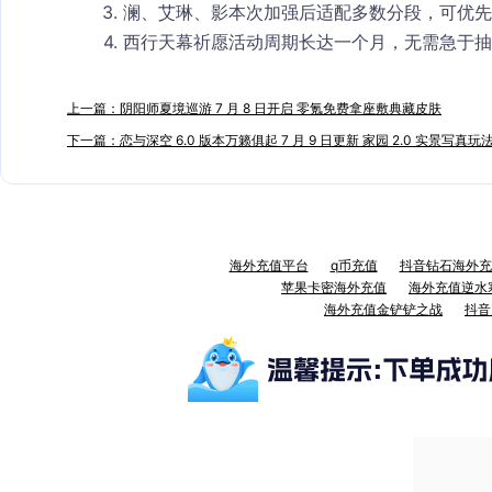
澜、艾琳、影本次加强后适配多数分段，可优先
西行天幕祈愿活动周期长达一个月，无需急于抽
上一篇：阴阳师夏境巡游 7 月 8 日开启 零氪免费拿座敷典藏皮肤
下一篇：恋与深空 6.0 版本万籁俱起 7 月 9 日更新 家园 2.0 实景写真玩
海外充值平台
q币充值
抖音钻石海外充
苹果卡密海外充值
海外充值逆水
海外充值金铲铲之战
抖音