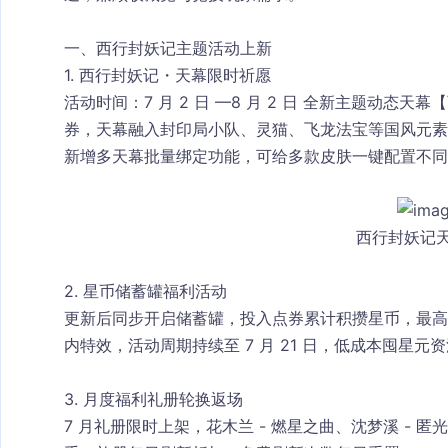
一、西行封妖记主题活动上新
1. 西行封妖记・天幕限时祈愿
活动时间：7 月 2 日 —8 月 2 日 全新主题动态天
券，天幕融入封印局小队、灵猫、飞龙法宝等国风元素
新增
多天幕批量绑定
功能，可给多款皮肤一键配置不同
西行封妖记
2. 星币储蓄罐福利活动
更新后同步开启储蓄罐，投入点券累计积攒星币，最高
内特效，活动周期持续至 7 月 21 日，低成本囤星元
3. 月度福利礼册轮换返场
7 月礼册限时上架，花木兰 - 燃星之曲、沈梦溪 - 