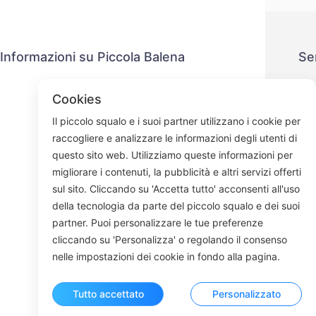
Informazioni su Piccola Balena
Se
Contattaci
P
Cookies
Processo di spedizione
M
Il piccolo squalo e i suoi partner utilizzano i cookie per
Processo di rimborso
raccogliere e analizzare le informazioni degli utenti di
Chi siamo
questo sito web. Utilizziamo queste informazioni per
migliorare i contenuti, la pubblicità e altri servizi offerti
sul sito. Cliccando su 'Accetta tutto' acconsenti all'uso
della tecnologia da parte del piccolo squalo e dei suoi
Face
partner. Puoi personalizzare le tue preferenze
cliccando su 'Personalizza' o regolando il consenso
ROOM 23
nelle impostazioni dei cookie in fondo alla pagina.
Tutto accettato
Personalizzato