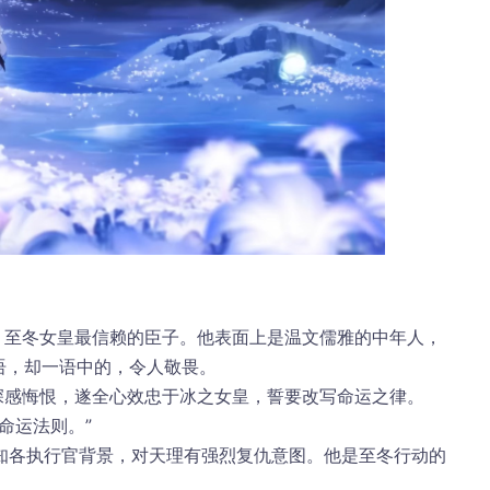
、至冬女皇最信赖的臣子。他表面上是温文儒雅的中年人，
语，却一语中的，令人敬畏。
深感悔恨，遂全心效忠于冰之女皇，誓要改写命运之律。
命运法则。”
知各执行官背景，对天理有强烈复仇意图。他是至冬行动的