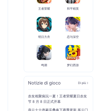
王者荣耀
和平精英
明日方舟
恋与深空
鸣潮
梦幻西游
Notizie di gioco
Di più
农友相聚疯玩一夏！王者荣耀夏日农友
节 8 月 8 日正式开幕
燕云十六声蕤宾叠奏下赛季更新 孤云门