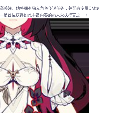
极高关注。她将拥有
独立角色传说任务
，并配有专属CM短
——是首位获得如此丰富内容的愚人众执行官之一！