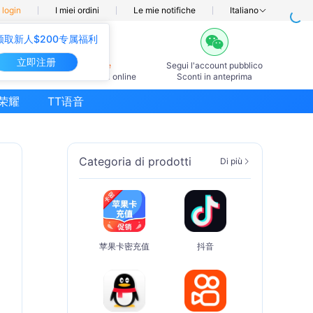
l login
I miei ordini
Le mie notifiche
Italiano
领取新人$200专属福利
立即注册
7×24ore
Segui l'account pubblico
Servizio clienti online
Sconti in anteprima
荣耀
TT语音
Categoria di prodotti
Di più
苹果卡密充值
抖音