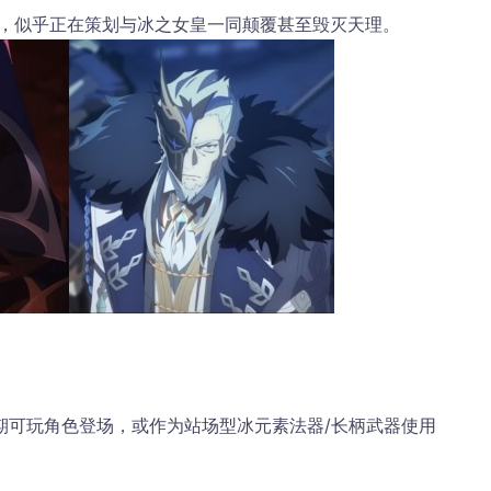
峙，似乎正在策划与冰之女皇一同
颠覆甚至毁灭天理
。
期可玩角色登场，或作为站场型冰元素法器/长柄武器使用