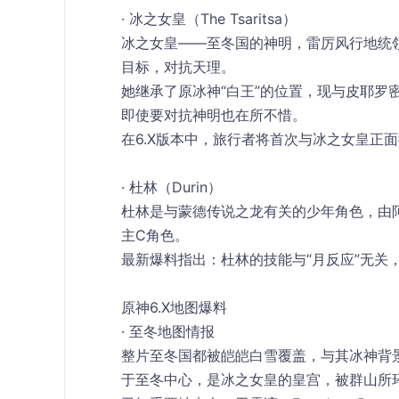
· 冰之女皇（The Tsaritsa）
冰之女皇——至冬国的神明，雷厉风行地统领
目标，对抗天理。
她继承了原冰神“白王”的位置，现与皮耶罗
即使要对抗神明也在所不惜。
在6.X版本中，旅行者
将首次与冰之女皇正面
· 杜林（Durin）
杜林是与蒙德传说之龙有关的少年角色，由阿
主C角色。
最新爆料指出：
杜林的技能与“月反应”无关
原神6.X地图爆料
· 至冬地图情报
整片至冬国都被皑皑白雪覆盖，与其冰神背景完美契合
于至冬中心，是冰之女皇的皇宫，被群山所