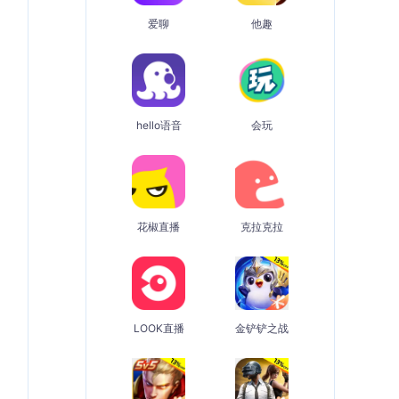
爱聊
他趣
hello语音
会玩
花椒直播
克拉克拉
LOOK直播
金铲铲之战