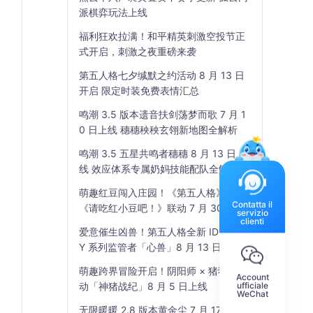
派棋弈玩法上线
福利狂欢拉满！和平精英刺激空投节正
式开启，刺激之夜重磅来袭
第五人格七夕缄默之约活动 8 月 13 日
开启 限定时装免费表情汇总
鸣潮 3.5 版本遗音扶剑荡梦而歌 7 月 1
0 日上线 穗穗秧秧玄翎新地图全解析
鸣潮 3.5 五星共鸣者穗穗 8 月 13 日上
线 效应体系专属奶妈技能配队全解析
萌趣红豆闯入庄园！《第五人格》×
Contatta il
《请吃红小豆吧！》联动 7 月 30 日开
servizio
clienti
启
爱意催生凶兽！第五人格全新 IDENTIT
Y 系列监管者「心兽」8 月 13 日登场
萌趣跨界冒险开启！阴阳师 × 猪猪侠联
Account
ufficiale
动「神猪战纪」8 月 5 日上线
WeChat
无限暖暖 2.8 版本黄金尘 7 月 17 日上