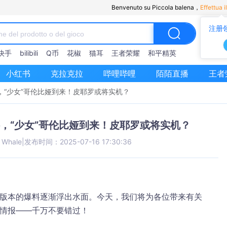
Benvenuto su Piccola balena，
Effettua i
注册
快手
bilibili
Q币
花椒
猫耳
王者荣耀
和平精英
小红书
克拉克拉
哔哩哔哩
陌陌直播
王者
，“少女”哥伦比娅到来！皮耶罗或将实机？
料，“少女”哥伦比娅到来！皮耶罗或将实机？
le Whale
|
发布时间：2025-07-16 17:30:36
0版本的爆料逐渐浮出水面。今天，我们将为各位带来有关
新情报——千万不要错过！