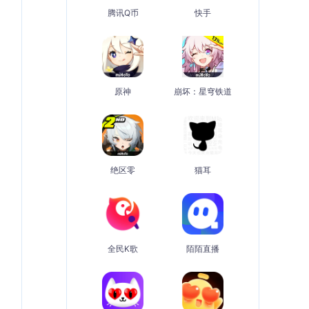
腾讯Q币
快手
原神
崩坏：星穹铁道
绝区零
猫耳
全民K歌
陌陌直播