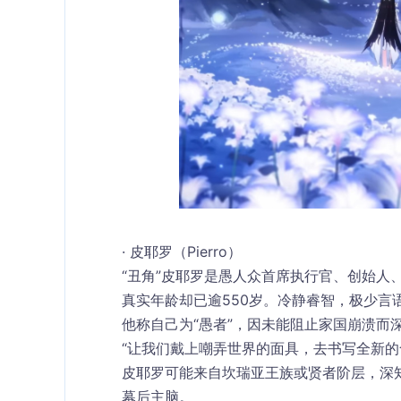
· 皮耶罗（Pierro）
“丑角”皮耶罗是愚人众首席执行官、创始人
真实年龄却已逾550岁。冷静睿智，极少言
他称自己为“愚者”，因未能阻止家国崩溃而
“让我们戴上嘲弄世界的面具，去书写全新的
皮耶罗可能来自坎瑞亚王族或贤者阶层，深
幕后主脑。