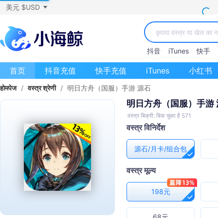
美元 $USD
抖音
iTunes
快手
首页
抖音充值
快手充值
iTunes
小红书
होमपेज
/
वस्त्र श्रेणी
/
明日方舟（国服）手游 源石
明日方舟（国服）手游 
वस्त्र बिक्री: बिक चुका है 571
वस्त्र विनिर्देश
源石/月卡/组合包
वस्त्र मूल्य
198元
68元