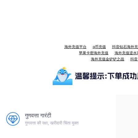
海外充值平台
q币充值
抖音钻石海外充
苹果卡密海外充值
海外充值逆水
海外充值金铲铲之战
抖音
गुणवत्ता गारंटी
गुणवत्ता की रक्षा, खरीदारी चिंता मुक्त