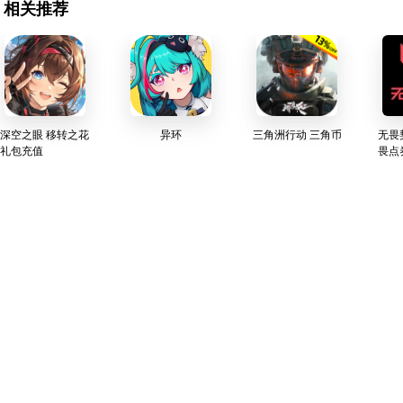
相关推荐
深空之眼 移转之花
异环
三角洲行动 三角币
无畏
礼包充值
畏点