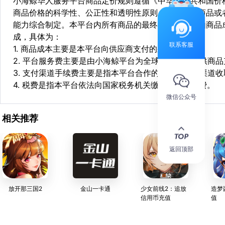
小海鲸华人服务平台商品定价规则遵循《中华人民共和国价
商品价格的科学性、公正性和透明性原则，依据相关商品或
能力综合制定。本平台内所有商品的最终销售价格均由商品
成，具体为：
联系客服
1. 商品成本主要是本平台向供应商支付的采购成本；
2. 平台服务费主要是由小海鲸平台为全球华人用户提供商
3. 支付渠道手续费主要是指本平台合作的第三方支付渠道
4. 税费是指本平台依法向国家税务机关缴纳的各项税费。
微信公众号
相关推荐
返回顶部
放开那三国2
金山一卡通
少女前线2：追放
造梦
信用币充值
值