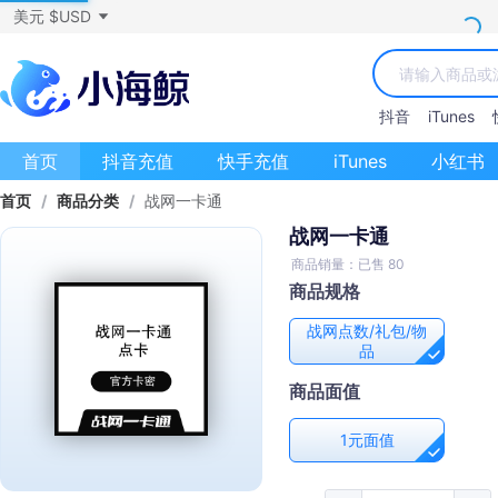
美元 $USD
抖音
iTunes
首页
抖音充值
快手充值
iTunes
小红书
首页
/
商品分类
/
战网一卡通
战网一卡通
商品销量：已售 80
商品规格
战网点数/礼包/物
品
商品面值
1元面值