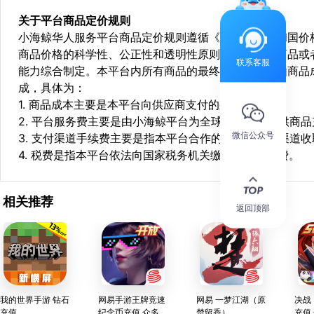
关于平台商品定价规则
小海鲸华人服务平台商品定价规则遵循《中华人民共和国价
商品价格的科学性、公正性和透明性原则，依据相关商品或
联系客服
能力综合制定。本平台内所有商品的最终销售价格均由商品
成，具体为：
1. 商品成本主要是本平台向供应商支付的采购成本；
2. 平台服务费主要是由小海鲸平台为全球华人用户提供商
微信公众号
3. 支付渠道手续费主要是指本平台合作的第三方支付渠道
4. 税费是指本平台依法向国家税务机关缴纳的各项税费。
相关推荐
返回顶部
我的世界手游 钻石
网易手游王牌竞速
网易 一梦江湖（原
决战
充值
纪念币充值 众多超
楚留香）
充值