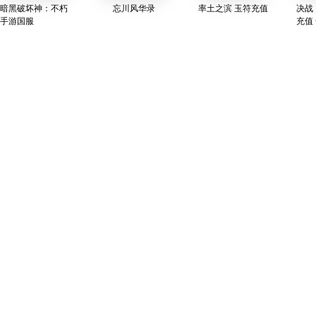
暗黑破坏神：不朽
忘川风华录
率土之滨 玉符充值
决战
手游国服
充值
称M