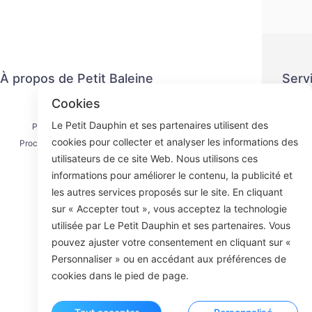
À propos de Petit Baleine
Serv
Cookies
Nous contacter
Politiq
Le Petit Dauphin et ses partenaires utilisent des
Processus d'expédition
Méth
cookies pour collecter et analyser les informations des
Processus de remboursement
Ac
utilisateurs de ce site Web. Nous utilisons ces
À propos de nous
informations pour améliorer le contenu, la publicité et
les autres services proposés sur le site. En cliquant
sur « Accepter tout », vous acceptez la technologie
utilisée par Le Petit Dauphin et ses partenaires. Vous
Face
pouvez ajuster votre consentement en cliquant sur «
Personnaliser » ou en accédant aux préférences de
ROOM 23
cookies dans le pied de page.