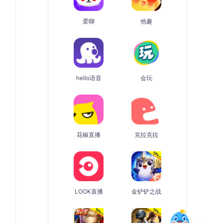
爱聊
他趣
hello语音
会玩
花椒直播
克拉克拉
LOOK直播
金铲铲之战