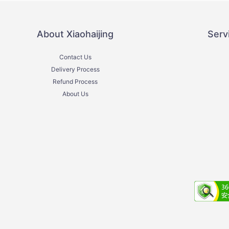
About Xiaohaijing
Serv
Contact Us
Delivery Process
Refund Process
About Us