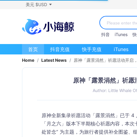
美元 $USD
抖音
iTunes
快
首页
抖音充值
快手充值
iTunes
Home
/
Latest News
/
原神「露景涓然」祈愿活动开启，
原神「露景涓然」祈愿活
Author: Little Whale Of
原神全新集录祈愿活动「露景涓然」已于 4 月 28
「月之六」版本下半期核心祈愿内容，本次卡
处皆念” 为主题，为旅行者提供补全图鉴、