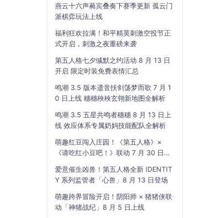
燕云十六声蕤宾叠奏下赛季更新 孤云门
派棋弈玩法上线
福利狂欢拉满！和平精英刺激空投节正
式开启，刺激之夜重磅来袭
第五人格七夕缄默之约活动 8 月 13 日
开启 限定时装免费表情汇总
鸣潮 3.5 版本遗音扶剑荡梦而歌 7 月 1
0 日上线 穗穗秧秧玄翎新地图全解析
鸣潮 3.5 五星共鸣者穗穗 8 月 13 日上
线 效应体系专属奶妈技能配队全解析
萌趣红豆闯入庄园！《第五人格》×
《请吃红小豆吧！》联动 7 月 30 日开
启
爱意催生凶兽！第五人格全新 IDENTIT
Y 系列监管者「心兽」8 月 13 日登场
萌趣跨界冒险开启！阴阳师 × 猪猪侠联
动「神猪战纪」8 月 5 日上线