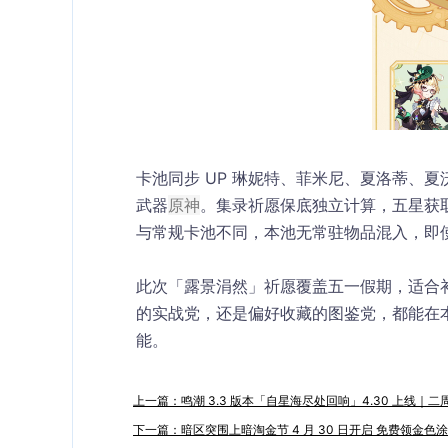
卡池同步 UP 琳妮特、菲米尼、夏洛蒂、
武器
原神
。集录祈愿保底独立计算，五星获取
与常规卡池不同，本池无常驻物品混入，即
此次「露景涓然」祈愿覆盖五一假期，适合
的实战党，还是偏好收藏的图鉴党，都能在
能。
上一篇：鸣潮 3.3 版本「自星海尽处回响」4.30 上线
下一篇：暗区突围上暗淘金节 4 月 30 日开启 免费领金色涂装 +