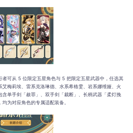
行者可从 5 位限定五星角色与 5 把限定五星武器中，任选其
系艾梅莉埃、雷系克洛琳德、水系希格雯、岩系娜维娅、火
包含单手剑「赦罪」、双手剑「裁断」、长柄武器「柔灯挽
，均为对应角色的专属适配装备。