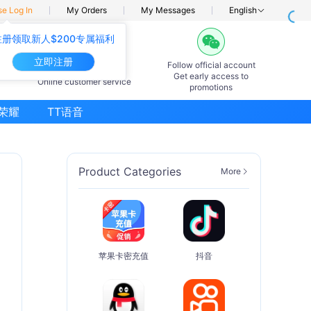
se Log In
My Orders
My Messages
English
注册领取新人$200专属福利
立即注册
Follow official account
7×24hours
Get early access to
Online customer service
promotions
荣耀
TT语音
Product Categories
More
苹果卡密充值
抖音