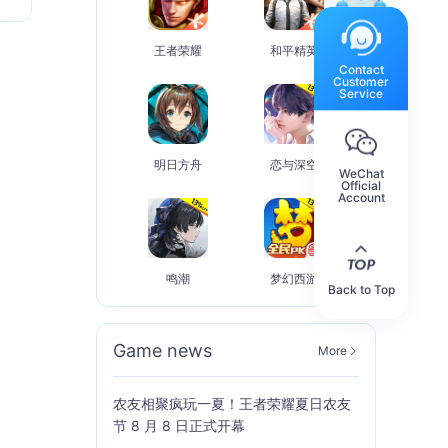
王者荣耀
和平精英
Contact
Customer
Service
明日方舟
恋与深空
WeChat
Official
Account
鸣潮
梦幻西游
Back to Top
Game news
More
农友相聚疯玩一夏！王者荣耀夏日农友
节 8 月 8 日正式开幕