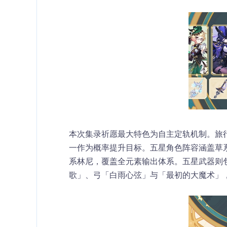
本次集录祈愿最大特色为
自主定轨机制
。旅
一作为概率提升目标。五星角色阵容涵盖草
系林尼，覆盖全元素输出体系。五星武器则
歌」、弓「白雨心弦」与「最初的大魔术」