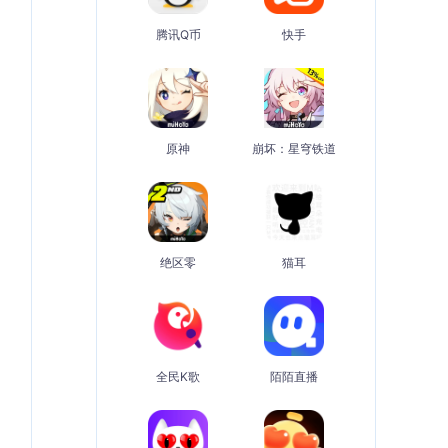
腾讯Q币
快手
原神
崩坏：星穹铁道
绝区零
猫耳
全民K歌
陌陌直播