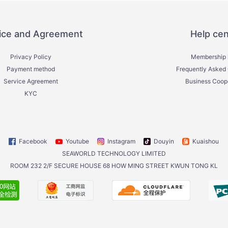
ice and Agreement
Help cen
Privacy Policy
Membership 
Payment method
Frequently Asked
Service Agreement
Business Coop
KYC
Facebook
Youtube
Instagram
Douyin
Kuaishou
SEAWORLD TECHNOLOGY LIMITED
ROOM 232 2/F SECURE HOUSE 68 HOW MING STREET KWUN TONG KL