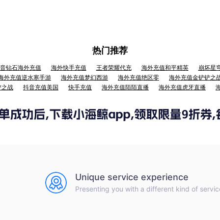
热门推荐
音钻石海外充值
海外快手充值
王者荣耀代充
海外充值和平精英
崩坏星
海外充值逆水寒手游
海外充值梦幻西游
海外充值绝区零
海外充值金铲铲之
铲之战
抖音充值美国
快手充值
海外充值陌陌直播
海外充值虎牙直播
Unique service experience
Presenting you with a different kind of servic