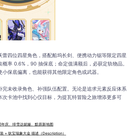
夏沃蕾四位四星角色，搭配船坞长剑、便携动力锯等限定四星
概率 0.6%，90 抽保底；命定值满额后，必获定轨物品。
使小保底偏离，也能获得其他限定角色或武器。
补完未收录角色、补强队伍配置。无论是追求元素反应体系
本次卡池中找到心仪目标，为提瓦特冒险之旅增添更多可
｜二周年庆、绯雪达妮娅、黯原新地图
 驮宝瑞象大金 描述（Description）