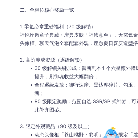
二、全档位核心奖励一览
1. 零氪必拿重磅福利（70 级解锁）
福悦座敷童子典藏・庆典皮肤「福臻意至」
，无需氪金
头像框、聊天气泡全套配套外观，座敷夏日喜庆造型搭
2. 高阶养成资源（逐级解锁）
30 级解锁关键加成：御魂副本
4 个六星额外赠送
提升，刷御魂收益大幅翻倍；
全程逐级发放：御行达摩、黑达摩碎片、勾玉、
魂；
80 级限定奖励：
范围自选 SSR/SP 式神券
，可
此补齐图鉴。
3. 限定外观藏品（90 级及以上）
动态头像框「苍山橘野・彩明」、返场限定「麓