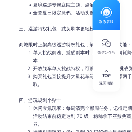
夏境巡游专属庭院主题、点触、名染；
全套夏日限定涂鸦、活动头像、聊天背景。
联系客服
三、巡游特权礼包，减负刷本更轻松
商城限时上架高级巡游特权礼包，解锁专属便利功能：
单人挑战御魂、觉醒副本时，体力、樱饼消耗降
微信公众号
本；
开放胧车单人挑战特权，可购买胧车 5 倍挑战
购买礼包直接提升大量花车等级，额外附赠两千
返回顶部
取。
四、游玩规划小贴士
休闲零氪玩家
：每周清完全部周任务，记得定期
活动结束前稳定达到 70 级，稳稳拿下座敷典藏
券。