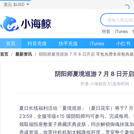
美元 $USD
抖音
iTunes
首页
抖音充值
快手充值
iTunes
小红书
首页
/
最新资讯
/
阴阳师夏境巡游 7 月 8 日开启 零氪免费拿座敷典
阴阳师夏境巡游 7 月 8 日
作者:小海鲸官方
|
发布时间：202
夏日长线福利活动「夏境巡游」（夏日花车）将于
7 
23:59
，全服等级≥15 级阴阳师均可参与。完成每周
领取福悦座敷童子典藏庆典皮肤，同步解锁御魂掉落加成
养成资源，放置挂机机制大幅降低肝度，贯穿整个暑假