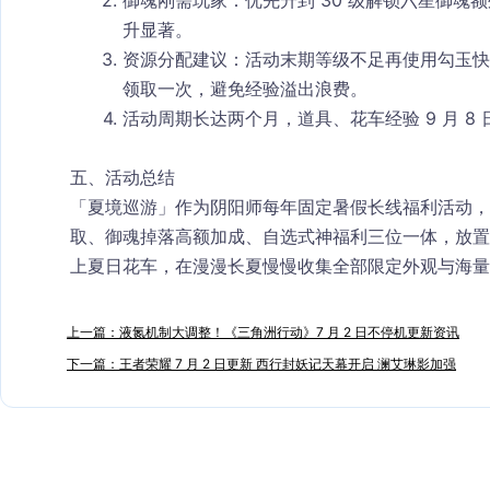
御魂刚需玩家
：优先升到 30 级解锁六星御
升显著。
资源分配建议
：活动末期等级不足再使用勾玉快
领取一次，避免经验溢出浪费。
活动周期长达两个月，道具、花车经验 9 月 
五、活动总结
「夏境巡游」作为阴阳师每年固定暑假长线福利活动，
取、御魂掉落高额加成、自选式神福利三位一体，放置挂
上夏日花车，在漫漫长夏慢慢收集全部限定外观与海量
上一篇：液氮机制大调整！《三角洲行动》7 月 2 日不停机更新资讯
下一篇：王者荣耀 7 月 2 日更新 西行封妖记天幕开启 澜艾琳影加强