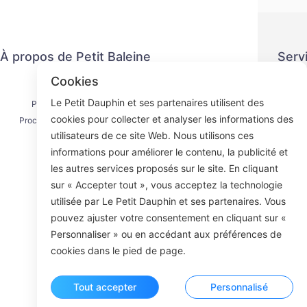
À propos de Petit Baleine
Serv
Cookies
Nous contacter
Politiq
Le Petit Dauphin et ses partenaires utilisent des
Processus d'expédition
Méth
cookies pour collecter et analyser les informations des
Processus de remboursement
Ac
utilisateurs de ce site Web. Nous utilisons ces
À propos de nous
informations pour améliorer le contenu, la publicité et
les autres services proposés sur le site. En cliquant
sur « Accepter tout », vous acceptez la technologie
utilisée par Le Petit Dauphin et ses partenaires. Vous
Face
pouvez ajuster votre consentement en cliquant sur «
Personnaliser » ou en accédant aux préférences de
ROOM 23
cookies dans le pied de page.
Tout accepter
Personnalisé