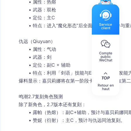
属性：热熔
武器：双枪
定位：主C
Service
特点：进入“魔化形态”后全面强化攻击，并与重
client
仇远（Qiuyuan）
属性：气动
Compte
武器：剑
public
WeChat
定位：副C + 辅助
特点：利用「剑语」技能与Echo连招，爆发能
爆料显示：嘉贝莉娜将在
第一阶段卡池
，仇远将在
第二
Retour en
haut
鸣潮2.7复刻角色预测
除了新角色，2.7版本还有复刻：
露帕（热熔）
：副C+辅助，预计与嘉贝莉娜同
赞妮（衍射）
：主C，预计与仇远同池复刻。