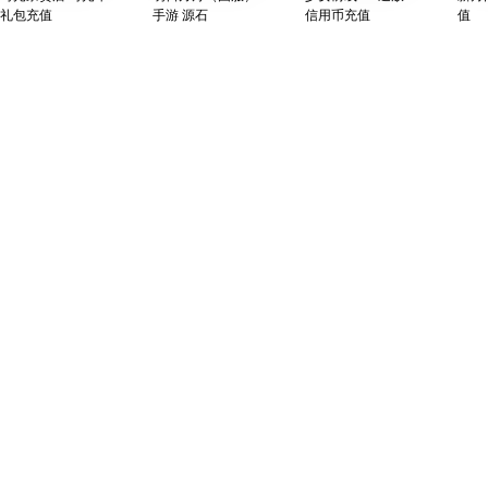
礼包充值
手游 源石
信用币充值
值