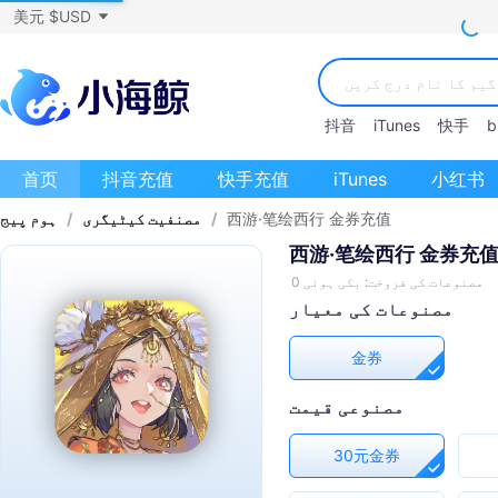
美元 $USD
抖音
iTunes
快手
bi
首页
抖音充值
快手充值
iTunes
小红书
西游·笔绘西行 金券充值
/
مصنفیت کیٹیگری
/
ہوم پیج
西游·笔绘西行 金券充
مصنوعات کی فروخت: بکی ہوئی 0
مصنوعات کی معیار
金券
مصنوعی قیمت
30元金券