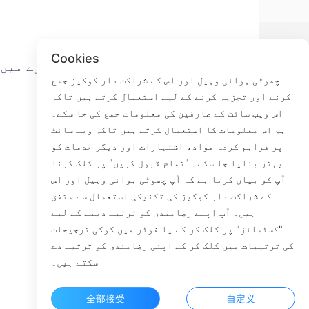
Cookies
ے
تھوڑی سی مچھلی کے بارے میں
چھوٹی ہوائی وہیل اور اس کے شراکت دار کوکیز جمع
کرنے اور تجزیہ کرنے کے لیے استعمال کرتے ہیں تاکہ
ہم سے رابطہ کریں
اس ویب سائٹ کے صارفین کی معلومات جمع کی جا سکے۔
ترسیل کا عمل
ہم اس معلومات کا استعمال کرتے ہیں تاکہ ویب سائٹ
واپسی کا عمل
پر فراہم کردہ مواد، اشتہارات اور دیگر خدمات کو
ہمارے بارے میں
بہتر بنایا جا سکے۔ "تمام قبول کریں" پر کلک کرنا
آپ کو بیان کرتا ہے کہ آپ چھوٹی ہوائی وہیل اور اس
کے شراکت دار کوکیز کی تکنیکی استعمال سے متفق
ہیں۔ آپ اپنے رضامندی کو ترتیب دینے کے لیے
Faceb
"کسٹمائز" پر کلک کر کے یا فوٹر میں کوکی ترجیحات
کی ترتیبات میں کلک کر کے اپنی رضامندی کو ترتیب دے
ROOM 23
سکتے ہیں۔
全部接受
自定义