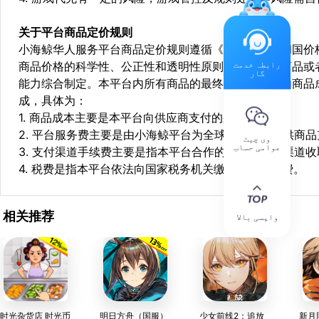
关于平台商品定价规则
小海鲸华人服务平台商品定价规则遵循《中华人民共和国价
رابطہ خدمت
商品价格的科学性、公正性和透明性原则，依据相关商品或
گار
能力综合制定。本平台内所有商品的最终销售价格均由商品
成，具体为：
1. 商品成本主要是本平台向供应商支付的采购成本；
2. 平台服务费主要是由小海鲸平台为全球华人用户提供商
وی چیٹ
عوامی حساب
3. 支付渠道手续费主要是指本平台合作的第三方支付渠道
4. 税费是指本平台依法向国家税务机关缴纳的各项税费。
相关推荐
واپسی بالا
时光杂货店 时光币
明日方舟（国服）
少女前线2：追放
新月