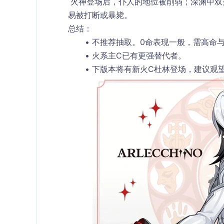
 火神登场后，仆人的地位被削弱；深渊中双火阵容较少见。且在“生命之契”机制下，若无盾辅保护，容
易被打断或暴毙。
总结：
不推荐抽取。0命表现一般，需高命
火系主C已有更强替代者。
下版本将有新火C杜林登场，建议观