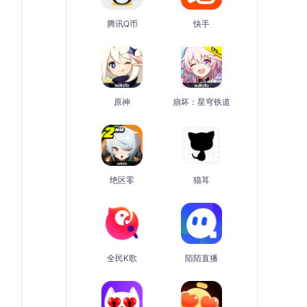
腾讯Q币
快手
原神
崩坏：星穹铁道
绝区零
猫耳
全民K歌
陌陌直播