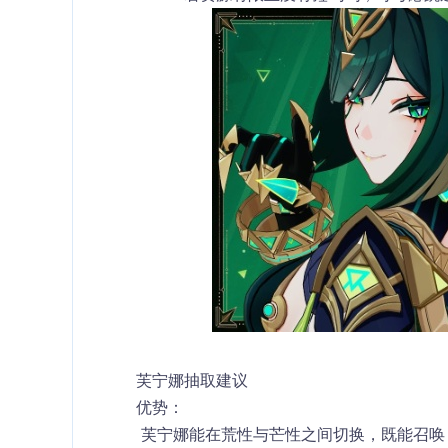
芙宁娜抽取建议
优势：
 芙宁娜能在荒性与芒性之间切换，既能召唤「沙龙成员」后台输出，也能召唤「众水的歌者」提供治