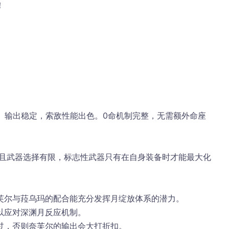
！
芙尔与菈乌玛的配合能充分发挥月绽放体系的潜力。
以应对深渊月反应机制。
过，否则奈芙尔的输出会大打折扣。