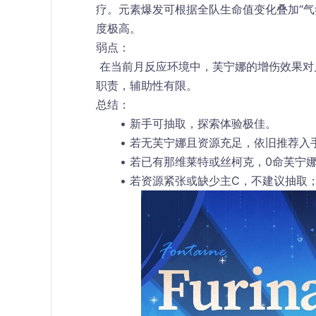
疗。元素爆发可根据全队生命值变化叠加“气
度极高。
弱点：
 在当前月反应环境中，芙宁娜的增伤效果对月感电与月绽放无效，导致她在月体系队伍中主要承担挂水
职责，辅助性有限。
总结：
新手可抽取，探索体验极佳。
若无芙宁娜且资源充足，依旧推荐入
若已有那维莱特或丝柯克，0命芙宁
若资源紧张或缺少主C，不建议抽取