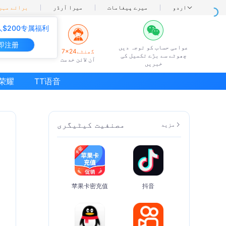
اردو
میرے پیغامات
میرا آرڈر
برائے مہرب
$200专属福利
即注册
عوامی حساب کو توجہ دیں
7×24گھنٹے
چھوٹے سے بڑے تکمیل کی
آن لائن خدمت
خبریں
荣耀
TT语音
مصنفیت کیٹیگری
مزید
苹果卡密充值
抖音