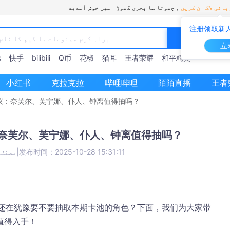
انی لاگ ان کریں
چھوٹا سا بحری گھوڑا میں خوش آمدید，
注册领取新人
立
s
快手
bilibili
Q币
花椒
猫耳
王者荣耀
和平精英
小红书
克拉克拉
哔哩哔哩
陌陌直播
王者
建议：奈芙尔、芙宁娜、仆人、钟离值得抽吗？
：奈芙尔、芙宁娜、仆人、钟离值得抽吗？
发布时间：2025-10-28 15:31:11
|
مصنف:
否还在犹豫要不要抽取本期卡池的角色？下面，我们为大家带
值得入手！