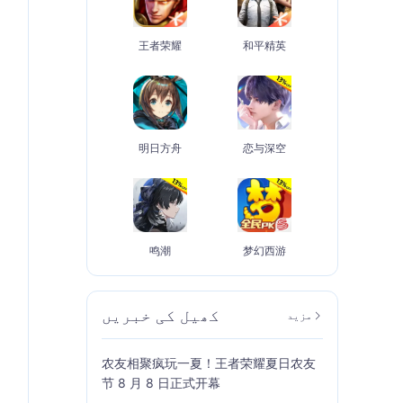
王者荣耀
和平精英
明日方舟
恋与深空
鸣潮
梦幻西游
کھیل کی خبریں
مزید
农友相聚疯玩一夏！王者荣耀夏日农友
节 8 月 8 日正式开幕