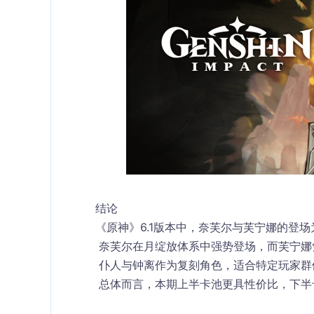
结论
《原神》6.1版本中，奈芙尔与芙宁娜的登
 奈芙尔在月绽放体系中强势登场，而芙宁
 仆人与钟离作为复刻角色，适合特定玩家群
 总体而言，本期上半卡池更具性价比，下