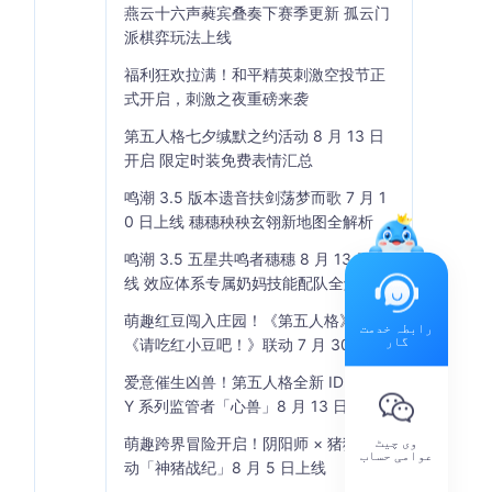
燕云十六声蕤宾叠奏下赛季更新 孤云门
派棋弈玩法上线
福利狂欢拉满！和平精英刺激空投节正
式开启，刺激之夜重磅来袭
第五人格七夕缄默之约活动 8 月 13 日
开启 限定时装免费表情汇总
鸣潮 3.5 版本遗音扶剑荡梦而歌 7 月 1
0 日上线 穗穗秧秧玄翎新地图全解析
鸣潮 3.5 五星共鸣者穗穗 8 月 13 日上
线 效应体系专属奶妈技能配队全解析
萌趣红豆闯入庄园！《第五人格》×
رابطہ خدمت
گار
《请吃红小豆吧！》联动 7 月 30 日开
启
爱意催生凶兽！第五人格全新 IDENTIT
Y 系列监管者「心兽」8 月 13 日登场
وی چیٹ
萌趣跨界冒险开启！阴阳师 × 猪猪侠联
عوامی حساب
动「神猪战纪」8 月 5 日上线