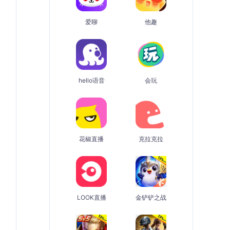
爱聊
他趣
hello语音
会玩
花椒直播
克拉克拉
LOOK直播
金铲铲之战