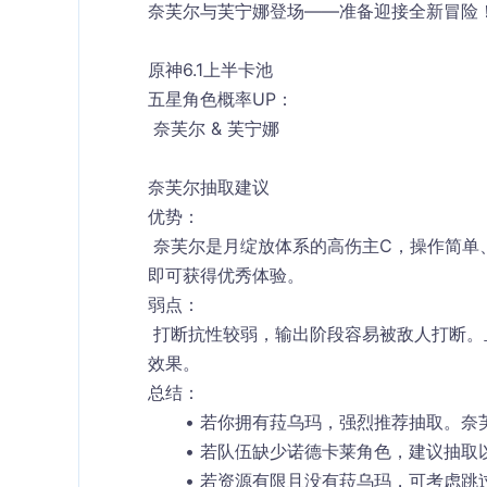
奈芙尔与芙宁娜登场——准备迎接全新冒险
原神6.1上半卡池
五星角色概率UP：
 奈芙尔 & 芙宁娜
奈芙尔抽取建议
优势：
 奈芙尔是月绽放体系的高伤主C，操作简单、输出稳定，索敌性能出色。0命机制完整，无需额外命座
即可获得优秀体验。
弱点：
 打断抗性较弱，输出阶段容易被敌人打断。且武器选择有限，标志性武器只有在自身装备时才能最大化
效果。
总结：
若你拥有菈乌玛，强烈推荐抽取。奈
若队伍缺少诺德卡莱角色，建议抽取
若资源有限且没有菈乌玛，可考虑跳