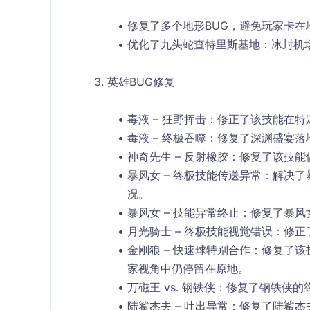
修复了多个地形BUG，避免玩家卡在
优化了九头蛇查特里斯基地：冰封机
3. 英雄BUG修复
毒液 – 狂野挥击
：修正了该技能在特
毒液 – 终极吞噬
：修复了深渊盛宴落
神奇先生 – 反射橡胶
：修复了该技能
暴风女 – 终极技能传送异常
：解决了
况。
暴风女 – 技能异常终止
：修复了暴风
月光骑士 – 终极技能视觉错误
：修正
金刚狼 – 快速球特别合作
：修复了该
家视角中仍停留在原地。
万磁王 vs. 钢铁侠
：修复了钢铁侠的
陆鲨杰夫 – 吐出异常
：修复了陆鲨杰