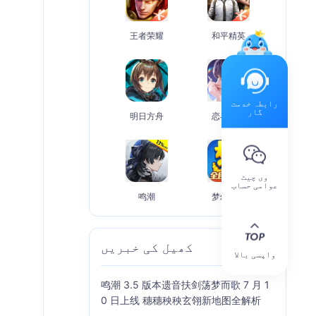
王者荣耀
和平精英
رابطہ خدمت
گار
明日方舟
恋与深空
وی چیٹ
عوامی حساب
鸣潮
梦幻西游
کھیل کی خبریں
مزید
واپسی بالا
鸣潮 3.5 版本遗音扶剑荡梦而歌 7 月 1
0 日上线 穗穗秧秧玄翎新地图全解析