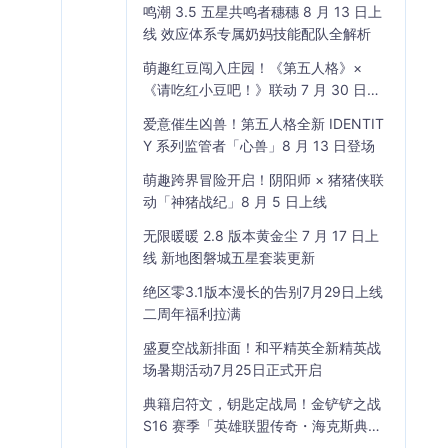
鸣潮 3.5 五星共鸣者穗穗 8 月 13 日上
线 效应体系专属奶妈技能配队全解析
萌趣红豆闯入庄园！《第五人格》×
《请吃红小豆吧！》联动 7 月 30 日开
启
爱意催生凶兽！第五人格全新 IDENTIT
Y 系列监管者「心兽」8 月 13 日登场
萌趣跨界冒险开启！阴阳师 × 猪猪侠联
动「神猪战纪」8 月 5 日上线
无限暖暖 2.8 版本黄金尘 7 月 17 日上
线 新地图磐城五星套装更新
绝区零3.1版本漫长的告别7月29日上线
二周年福利拉满
盛夏空战新排面！和平精英全新精英战
场暑期活动7月25日正式开启
典籍启符文，钥匙定战局！金铲铲之战
S16 赛季「英雄联盟传奇・海克斯典
籍」7 月 23 日上线