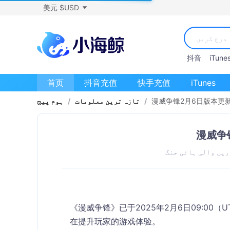
美元 $USD
抖音
iTune
首页
抖音充值
快手充值
iTunes
漫威争锋2月6日版本更
/
تازہ ترین معلومات
/
ہوم پیج
漫威争
ریں والی ہائی جنگ
《漫威争锋》已于2025年2月6日09:0
在提升玩家的游戏体验。