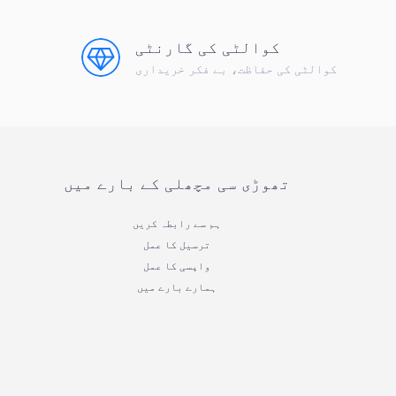
کوالٹی کی گارنٹی
کوالٹی کی حفاظت، بے فکر خریداری
تھوڑی سی مچھلی کے بارے میں
ہم سے رابطہ کریں
ترسیل کا عمل
واپسی کا عمل
ہمارے بارے میں