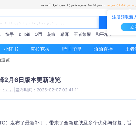
انی لاگ ان کریں
چھوٹا سا بحری گھوڑا میں خوش آمدید，
注册领取新人
立
s
快手
bilibili
Q币
花椒
猫耳
王者荣耀
和平精英
小红书
克拉克拉
哔哩哔哩
陌陌直播
王者
新速览
锋2月6日版本更新速览
发布时间：2025-02-07 02:41:11
|
مصنف: ز
0（UTC）发布了最新补丁，带来了全新皮肤及多个优化与修复，旨