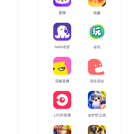
爱聊
他趣
hello语音
会玩
花椒直播
克拉克拉
LOOK直播
金铲铲之战