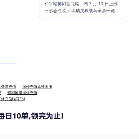
和平精英幻音九尾 - 璃 7 月 10 日上线
三形态红装 + 琉璃灵狐战马全套一览
穹铁道充值
海外充值原神国服
战
鸣潮国服海外充值
海外充值猫耳FM