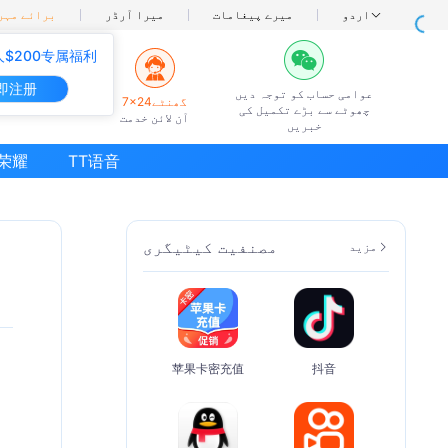
اردو
میرے پیغامات
میرا آرڈر
برائے مہرب
$200专属福利
即注册
عوامی حساب کو توجہ دیں
7×24گھنٹے
چھوٹے سے بڑے تکمیل کی
آن لائن خدمت
خبریں
荣耀
TT语音
مصنفیت کیٹیگری
مزید
苹果卡密充值
抖音