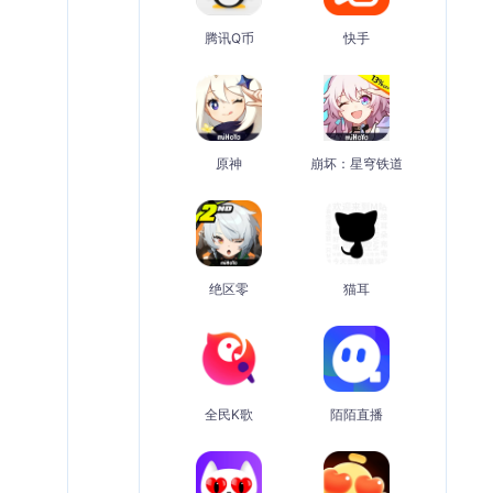
腾讯Q币
快手
原神
崩坏：星穹铁道
绝区零
猫耳
全民K歌
陌陌直播