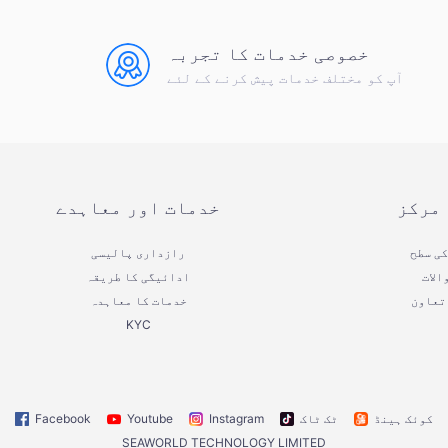
خصوصی خدمات کا تجربہ
آپ کو مختلف خدمات پیش کرنے کے لئے
 مرکز
خدمات اور معاہدے
کی سطح
رازداری پالیسی
الات
ادائیگی کا طریقہ
تعاون
خدمات کا معاہدہ
KYC
کوئک ہینڈ
ٹک ٹاک
Instagram
Youtube
Facebook
SEAWORLD TECHNOLOGY LIMITED