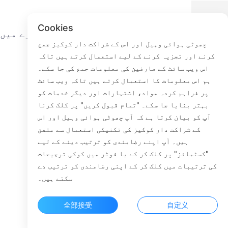
Cookies
ے
تھوڑی سی مچھلی کے بارے میں
چھوٹی ہوائی وہیل اور اس کے شراکت دار کوکیز جمع
کرنے اور تجزیہ کرنے کے لیے استعمال کرتے ہیں تاکہ
ہم سے رابطہ کریں
اس ویب سائٹ کے صارفین کی معلومات جمع کی جا سکے۔
ترسیل کا عمل
ہم اس معلومات کا استعمال کرتے ہیں تاکہ ویب سائٹ
واپسی کا عمل
پر فراہم کردہ مواد، اشتہارات اور دیگر خدمات کو
ہمارے بارے میں
بہتر بنایا جا سکے۔ "تمام قبول کریں" پر کلک کرنا
آپ کو بیان کرتا ہے کہ آپ چھوٹی ہوائی وہیل اور اس
کے شراکت دار کوکیز کی تکنیکی استعمال سے متفق
ہیں۔ آپ اپنے رضامندی کو ترتیب دینے کے لیے
Faceb
"کسٹمائز" پر کلک کر کے یا فوٹر میں کوکی ترجیحات
کی ترتیبات میں کلک کر کے اپنی رضامندی کو ترتیب دے
ROOM 23
سکتے ہیں۔
全部接受
自定义