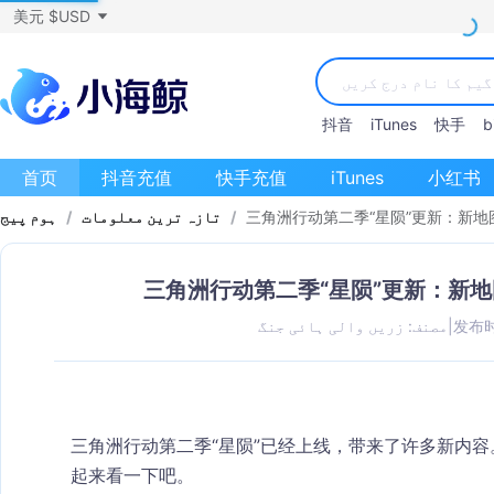
美元 $USD
抖音
iTunes
快手
bi
首页
抖音充值
快手充值
iTunes
小红书
三角洲行动第二季“星陨”更新：新
/
تازہ ترین معلومات
/
ہوم پیج
三角洲行动第二季“星陨”更新：新
发布时间
|
مصنف: زریں والی ہائی جنگ
三角洲行动第二季“星陨”已经上线，带来了许多新内
起来看一下吧。