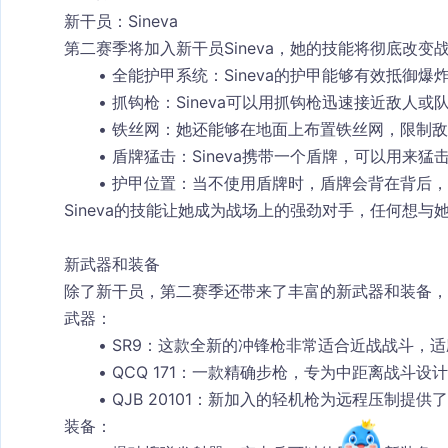
新干员：Sineva
第二赛季将加入新干员Sineva，她的技能将彻底改变
全能护甲系统
：Sineva的护甲能够有效抵御
抓钩枪
：Sineva可以用抓钩枪迅速接近敌人
铁丝网
：她还能够在地面上布置铁丝网，限制敌
盾牌猛击
：Sineva携带一个盾牌，可以用来
护甲位置
：当不使用盾牌时，盾牌会背在背后，
Sineva的技能让她成为战场上的强劲对手，任何想
新武器和装备
除了新干员，第二赛季还带来了丰富的新武器和装备，
武器：
SR9
：这款全新的冲锋枪非常适合近战战斗，适
QCQ 171
：一款精确步枪，专为中距离战斗设计
QJB 20101
：新加入的轻机枪为远程压制提供了
装备：