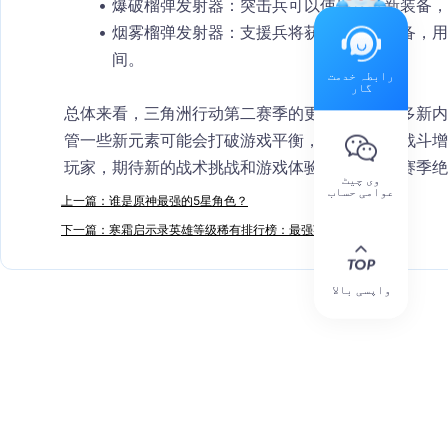
爆破榴弹发射器
：突击兵可以使用这款新装备，
烟雾榴弹发射器
：支援兵将获得这款新装备，用
间。
رابطہ خدمت
گار
总体来看，三角洲行动第二赛季的更新带来了许多新内
管一些新元素可能会打破游戏平衡，但它们也为战斗增
玩家，期待新的战术挑战和游戏体验，那么第二赛季绝
وی چیٹ
عوامی حساب
上一篇：谁是原神最强的5星角色？
下一篇：寒霜启示录英雄等级稀有排行榜：最强英雄一览
واپسی بالا