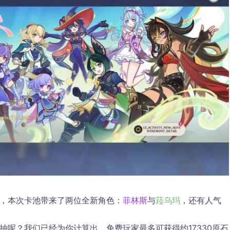
线，本次卡池带来了两位全新角色：
菲林斯
与
菈乌玛
，还有人气
抽呢？我们已经为你计算出，免费玩家最多可获得约17330原石