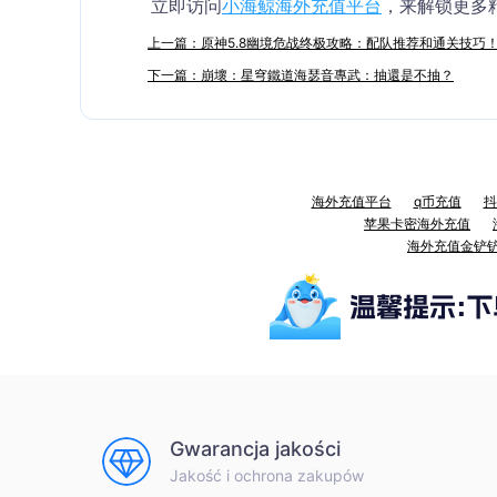
立即访问
小海鲸海外充值平台
，来解锁更多
上一篇：原神5.8幽境危战终极攻略：配队推荐和通关技巧
下一篇：崩壞：星穹鐵道海瑟音專武：抽還是不抽？
海外充值平台
q币充值
抖
苹果卡密海外充值
海外充值金铲
Gwarancja jakości
Jakość i ochrona zakupów