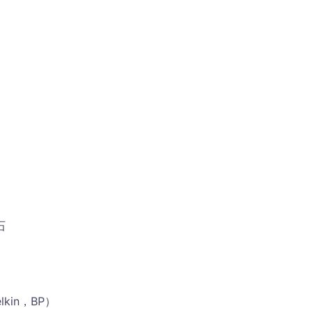
石
kin，BP）