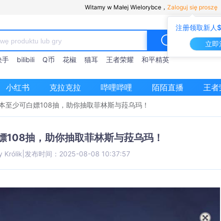
Witamy w Małej Wielorybce，
Zaloguj się proszę
注册领取新人$
立即
快手
bilibili
Q币
花椒
猫耳
王者荣耀
和平精英
小红书
克拉克拉
哔哩哔哩
陌陌直播
王者
版本至少可白嫖108抽，助你抽取菲林斯与菈乌玛！
白嫖108抽，助你抽取菲林斯与菈乌玛！
y Królik
|
发布时间：2025-08-08 10:37:57