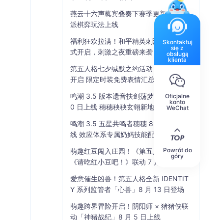
燕云十六声蕤宾叠奏下赛季更新 孤云门
派棋弈玩法上线
福利狂欢拉满！和平精英刺激空投节正
Skontaktuj
się z
式开启，刺激之夜重磅来袭
obsługą
klienta
第五人格七夕缄默之约活动 8 月 13 日
开启 限定时装免费表情汇总
鸣潮 3.5 版本遗音扶剑荡梦而歌 7 月 1
Oficjalne
konto
0 日上线 穗穗秧秧玄翎新地图全解析
WeChat
鸣潮 3.5 五星共鸣者穗穗 8 月 13 日上
线 效应体系专属奶妈技能配队全解析
Powrót do
萌趣红豆闯入庄园！《第五人格》×
góry
《请吃红小豆吧！》联动 7 月 30 日开
启
爱意催生凶兽！第五人格全新 IDENTIT
Y 系列监管者「心兽」8 月 13 日登场
萌趣跨界冒险开启！阴阳师 × 猪猪侠联
动「神猪战纪」8 月 5 日上线