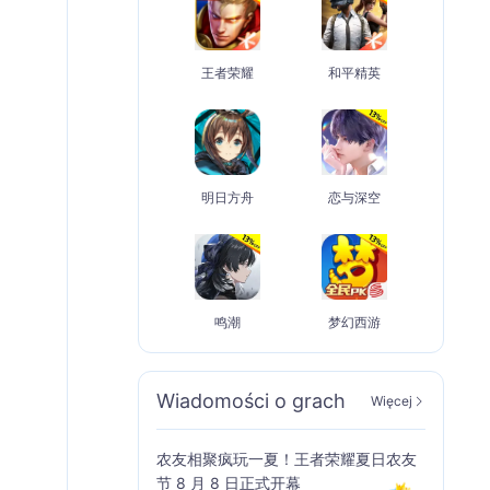
王者荣耀
和平精英
明日方舟
恋与深空
鸣潮
梦幻西游
Wiadomości o grach
Więcej
农友相聚疯玩一夏！王者荣耀夏日农友
节 8 月 8 日正式开幕