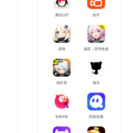
腾讯Q币
快手
原神
崩坏：星穹铁道
绝区零
猫耳
全民K歌
陌陌直播