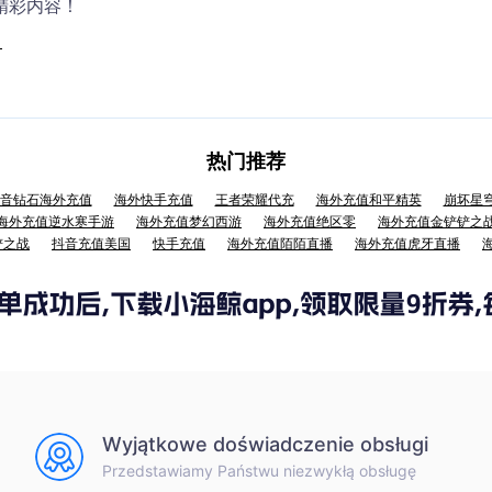
精彩内容！
！
热门推荐
音钻石海外充值
海外快手充值
王者荣耀代充
海外充值和平精英
崩坏星
海外充值逆水寒手游
海外充值梦幻西游
海外充值绝区零
海外充值金铲铲之
铲之战
抖音充值美国
快手充值
海外充值陌陌直播
海外充值虎牙直播
Wyjątkowe doświadczenie obsługi
Przedstawiamy Państwu niezwykłą obsługę