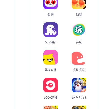
爱聊
他趣
hello语音
会玩
花椒直播
克拉克拉
LOOK直播
金铲铲之战