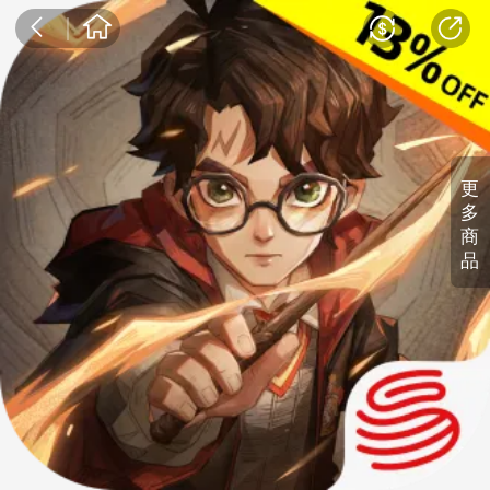
更
多
商
品