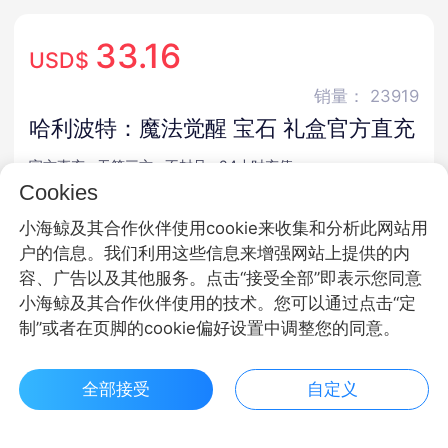
33.16
USD$
销量： 23919
哈利波特：魔法觉醒 宝石 礼盒官方直充
官方直充 · 无第三方 · 不封号 · 24小时充值
Cookies
商品规格
小海鲸及其合作伙伴使用cookie来收集和分析此网站用
户的信息。我们利用这些信息来增强网站上提供的内
星石
容、广告以及其他服务。点击“接受全部”即表示您同意
小海鲸及其合作伙伴使用的技术。您可以通过点击“定
商品面额
制”或者在页脚的cookie偏好设置中调整您的同意。
1280星石
300星石
500星石
全部接受
自定义
680星石
1280星石
1980星石
$ 33.16立即购买
客服
收藏