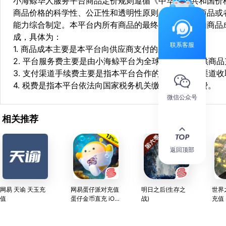
小海鲸华人服务平台商品定价规则遵循《中华人民共和国价
商品价格的科学性、公正性和透明性原则，依据相关商品或
能力综合制定。本平台内所有商品的最终销售价格均由商品
成，具体为：
联系客服
1. 商品成本主要是本平台向供应商支付的采购成本；
2. 平台服务费主要是由小海鲸平台为全球华人用户提供商
3. 支付渠道手续费主要是指本平台合作的第三方支付渠道
4. 税费是指本平台依法向国家税务机关缴纳的各项税费。
微信公众号
相关推荐
返回顶部
网易 天谕 天玉充
网易蛋仔派对充值
明日之后(生存之
世界
值
蛋仔金币直充 iOS
战)
充值
专用