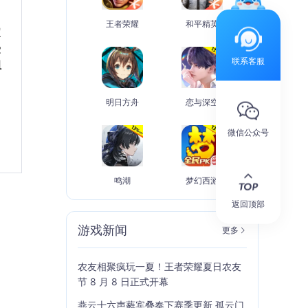
王者荣耀
和平精英
定
受
联系客服
组
明日方舟
恋与深空
微信公众号
鸣潮
梦幻西游
返回顶部
游戏新闻
更多
农友相聚疯玩一夏！王者荣耀夏日农友
节 8 月 8 日正式开幕
燕云十六声蕤宾叠奏下赛季更新 孤云门