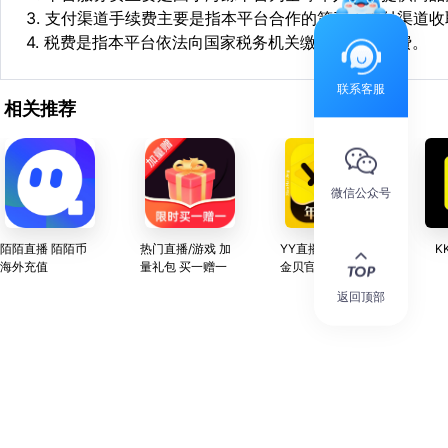
3. 支付渠道手续费主要是指本平台合作的第三方支付渠道
4. 税费是指本平台依法向国家税务机关缴纳的各项税费。
联系客服
相关推荐
微信公众号
陌陌直播 陌陌币
热门直播/游戏 加
YY直播 YY币/YY
K
海外充值
量礼包 买一赠一
金贝官方充值 24
小时歪歪在线充值
返回顶部
服务