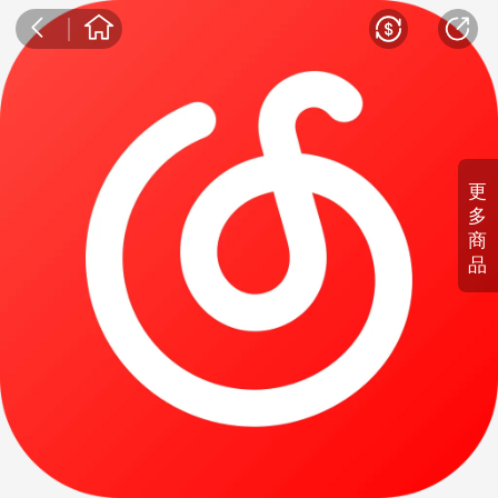
更
多
商
品