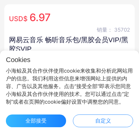
6.97
USD$
销量： 35702
网易云音乐 畅听音乐包/黑胶会员VIP/黑
胶SVIP
Cookies
官方直充 · 无第三方 · 不封号 · 24小时充值
小海鲸及其合作伙伴使用cookie来收集和分析此网站用
商品规格
户的信息。我们利用这些信息来增强网站上提供的内
容、广告以及其他服务。点击“接受全部”即表示您同意
黑胶SVIP会员
黑胶VIP会员
畅听会员
小海鲸及其合作伙伴使用的技术。您可以通过点击“定
制”或者在页脚的cookie偏好设置中调整您的同意。
商品面额
6个月
12个月
全部接受
自定义
$ 6.97立即购买
客服
收藏
购买数量