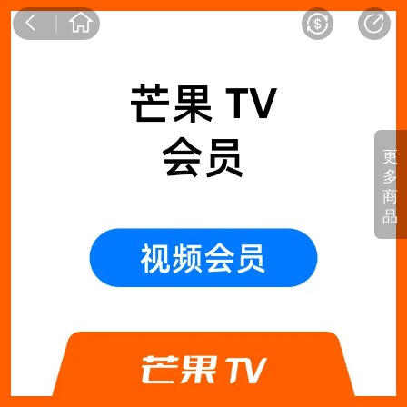
更
多
商
品