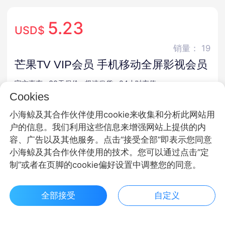
5.23
USD$
销量： 19
芒果TV VIP会员 手机移动全屏影视会员
官方直充 · 30天保价 · 极速发货 · 24小时充值
Cookies
商品规格
小海鲸及其合作伙伴使用cookie来收集和分析此网站用
户的信息。我们利用这些信息来增强网站上提供的内
VIP
SVIP
全屏会员
容、广告以及其他服务。点击“接受全部”即表示您同意
小海鲸及其合作伙伴使用的技术。您可以通过点击“定
商品面额
制”或者在页脚的cookie偏好设置中调整您的同意。
月卡
季卡
年卡
全部接受
自定义
$ 5.23立即购买
购买数量
客服
收藏