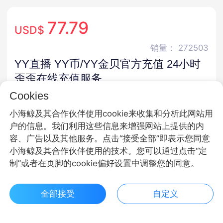
77.79
USD$
销量： 272503
YY直播 YY币/YY金贝官方充值 24小时
歪歪在线充值服务
Cookies
官方直充 · 30天保价 · 极速发货 · 24小时充值
小海鲸及其合作伙伴使用cookie来收集和分析此网站用
商品规格
户的信息。我们利用这些信息来增强网站上提供的内
容、广告以及其他服务。点击“接受全部”即表示您同意
YY币
小海鲸及其合作伙伴使用的技术。您可以通过点击“定
制”或者在页脚的cookie偏好设置中调整您的同意。
商品面额
100YY币
300YY币
500YY币
全部接受
自定义
$ 77.79立即购买
客服
收藏
100YY币
300YY币
500YY币