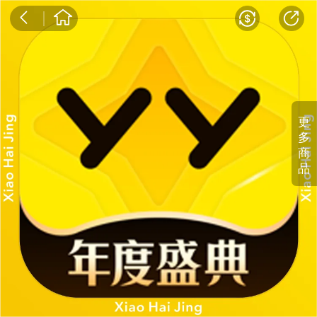
更
多
商
品