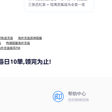
三形态红装 + 琉璃灵狐战马全套一览
穹铁道充值
海外充值原神国服
战
鸣潮国服海外充值
海外充值猫耳FM
帮助中心
您的购物指南