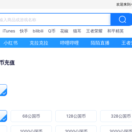
欢迎来到
iTunes
快手
bilibili
Q币
花椒
猫耳
王者荣耀
和平精英
小红书
克拉克拉
哔哩哔哩
陌陌直播
王者
国币充值
68公国币
128公国币
328公国币
1000公国币
2000公国币
3000公国