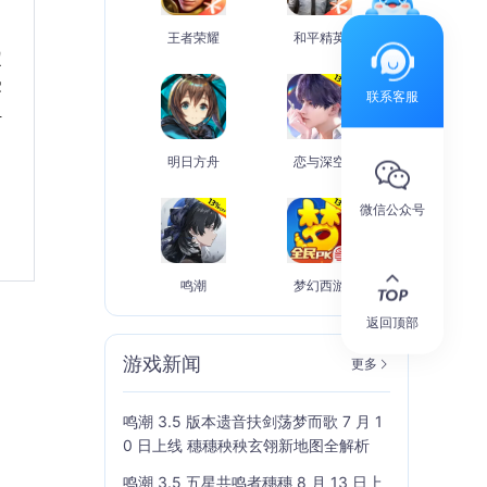
王者荣耀
和平精英
定
受
联系客服
组
明日方舟
恋与深空
微信公众号
鸣潮
梦幻西游
返回顶部
游戏新闻
更多
鸣潮 3.5 版本遗音扶剑荡梦而歌 7 月 1
0 日上线 穗穗秧秧玄翎新地图全解析
鸣潮 3.5 五星共鸣者穗穗 8 月 13 日上