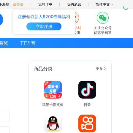
小海鲸，
请登录
我的订单
我的消息
简体中文
注册领取新人$200专属福利
立即注册
7×24小时
关注公众号
在线客服
优惠早知道
荣耀
TT语音
商品分类
更多
苹果卡密充值
抖音
币