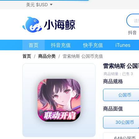
美元 $USD
抖音
首页
抖音充值
快手充值
iTunes
首页
/
商品分类
/
雷索纳斯 公国币充值
雷索纳斯 公
商品销量：已售 3
商品规格
公国币
商品面值
30公国币
648公国币