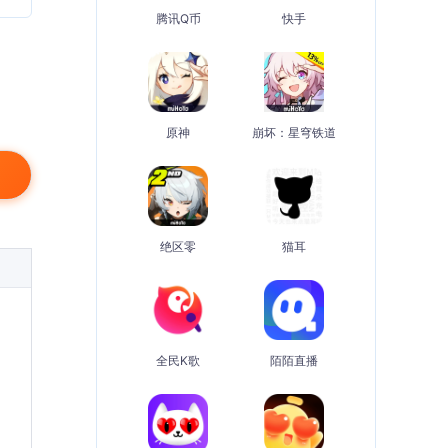
腾讯Q币
快手
原神
崩坏：星穹铁道
绝区零
猫耳
全民K歌
陌陌直播