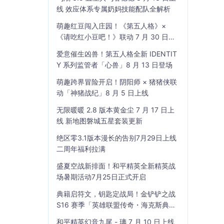
线 效应体系专属奶妈技能配队全解析
萌趣红豆闯入庄园！《第五人格》×
《请吃红小豆吧！》联动 7 月 30 日开
启
爱意催生凶兽！第五人格全新 IDENTIT
Y 系列监管者「心兽」8 月 13 日登场
萌趣跨界冒险开启！阴阳师 × 猪猪侠联
动「神猪战纪」8 月 5 日上线
无限暖暖 2.8 版本黄金尘 7 月 17 日上
线 新地图磐城五星套装更新
绝区零3.1版本漫长的告别7月29日上线
二周年福利拉满
盛夏空战新排面！和平精英全新精英战
场暑期活动7月25日正式开启
典籍启符文，钥匙定战局！金铲铲之战
S16 赛季「英雄联盟传奇・海克斯典
籍」7 月 23 日上线
和平精英幻音九尾 - 璃 7 月 10 日上线